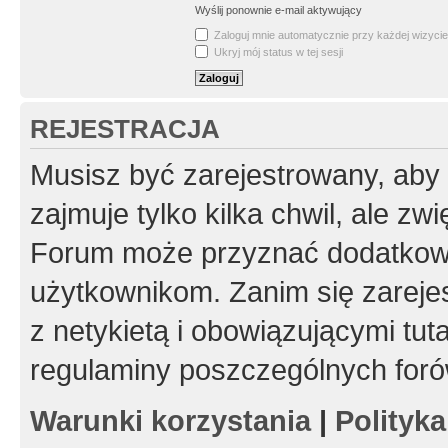
Wyślij ponownie e-mail aktywujący
Zaloguj mnie automatycznie przy każdej wizycie
Ukryj mój status w tej sesji
REJESTRACJA
Musisz być zarejestrowany, aby
zajmuje tylko kilka chwil, ale z
Forum może przyznać dodatkow
użytkownikom. Zanim się zarejes
z netykietą i obowiązującymi tut
regulaminy poszczególnych foró
Warunki korzystania
|
Polityk