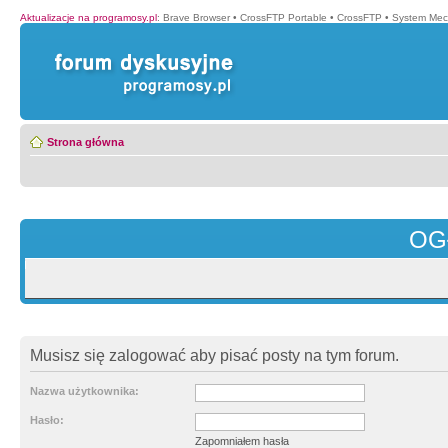
Aktualizacje na programosy.pl
:
Brave Browser
•
CrossFTP Portable
•
CrossFTP
•
System Mec
Strona główna
OG
Musisz się zalogować aby pisać posty na tym forum.
Nazwa użytkownika:
Hasło:
Zapomniałem hasła