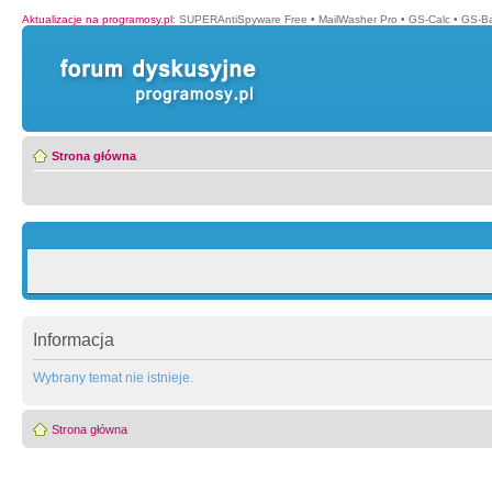
Aktualizacje na programosy.pl
:
SUPERAntiSpyware Free
•
MailWasher Pro
•
GS-Calc
•
GS-B
Strona główna
Informacja
Wybrany temat nie istnieje.
Strona główna