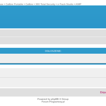
ase
•
Calibre Portable
•
Calibre
•
360 Total Security
•
n-Track Studio
•
AIMP
OGŁOSZENIE:
Ekip
Powered by
phpBB
© Group
Forum Programosy.pl