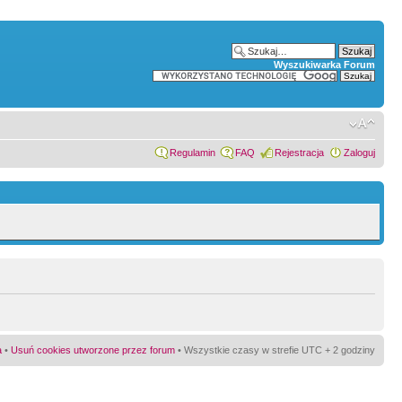
Wyszukiwarka Forum
Regulamin
FAQ
Rejestracja
Zaloguj
a
•
Usuń cookies utworzone przez forum
• Wszystkie czasy w strefie UTC + 2 godziny