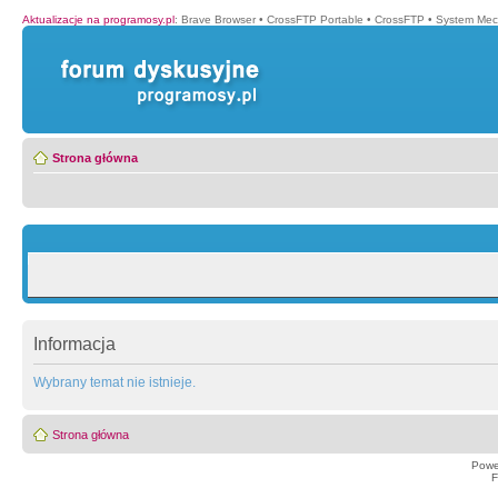
Aktualizacje na programosy.pl
:
Brave Browser
•
CrossFTP Portable
•
CrossFTP
•
System Mec
Strona główna
Informacja
Wybrany temat nie istnieje.
Strona główna
Powe
F