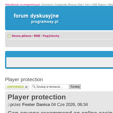
Aktualizacje na programosy.pl
:
Chromium
•
Kaspersky Rescue Disk
•
Vim
•
USB Raptor
•
Web
Strona główna
‹
INNE
‹
Pog@duchy
Player protection
Wyślij odpowiedź
Player protection
przez
Foster Danica
04 Cze 2026, 06:34