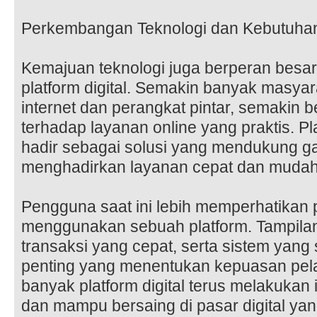
Perkembangan Teknologi dan Kebutuha
Kemajuan teknologi juga berperan besa
platform digital. Semakin banyak masyar
internet dan perangkat pintar, semakin 
terhadap layanan online yang praktis. Pl
hadir sebagai solusi yang mendukung 
menghadirkan layanan cepat dan mudah
Pengguna saat ini lebih memperhatikan
menggunakan sebuah platform. Tampila
transaksi yang cepat, serta sistem yang s
penting yang menentukan kepuasan pela
banyak platform digital terus melakukan 
dan mampu bersaing di pasar digital yan