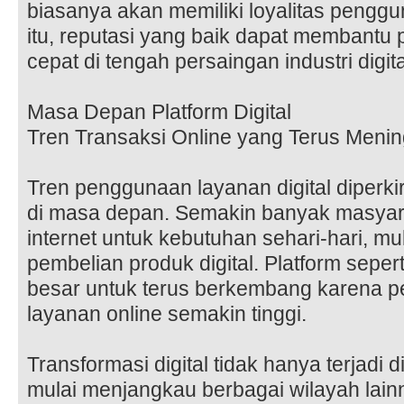
biasanya akan memiliki loyalitas penggun
itu, reputasi yang baik dapat membantu 
cepat di tengah persaingan industri digit
Masa Depan Platform Digital
Tren Transaksi Online yang Terus Menin
Tren penggunaan layanan digital diperk
di masa depan. Semakin banyak masya
internet untuk kebutuhan sehari-hari, m
pembelian produk digital. Platform seper
besar untuk terus berkembang karena p
layanan online semakin tinggi.
Transformasi digital tidak hanya terjadi di
mulai menjangkau berbagai wilayah lain