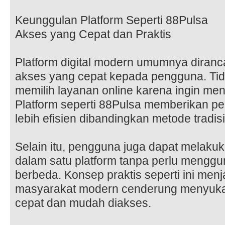
Keunggulan Platform Seperti 88Pulsa
Akses yang Cepat dan Praktis
Platform digital modern umumnya diran
akses yang cepat kepada pengguna. Tida
memilih layanan online karena ingin me
Platform seperti 88Pulsa memberikan p
lebih efisien dibandingkan metode tradisi
Selain itu, pengguna juga dapat melakuka
dalam satu platform tanpa perlu menggu
berbeda. Konsep praktis seperti ini menj
masyarakat modern cenderung menyuka
cepat dan mudah diakses.