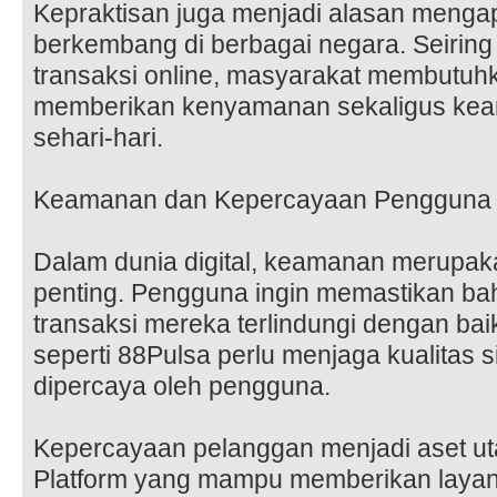
Kepraktisan juga menjadi alasan mengap
berkembang di berbagai negara. Seirin
transaksi online, masyarakat membutu
memberikan kenyamanan sekaligus ke
sehari-hari.
Keamanan dan Kepercayaan Pengguna
Dalam dunia digital, keamanan merupaka
penting. Pengguna ingin memastikan bah
transaksi mereka terlindungi dengan baik
seperti 88Pulsa perlu menjaga kualitas 
dipercaya oleh pengguna.
Kepercayaan pelanggan menjadi aset uta
Platform yang mampu memberikan layan