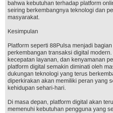
bahwa kebutuhan terhadap platform onli
seiring berkembangnya teknologi dan p
masyarakat.
Kesimpulan
Platform seperti 88Pulsa menjadi bagian
perkembangan transaksi digital modern
kecepatan layanan, dan kenyamanan 
platform digital semakin diminati oleh 
dukungan teknologi yang terus berkemban
diperkirakan akan memiliki peran yang 
kehidupan sehari-hari.
Di masa depan, platform digital akan ter
memenuhi kebutuhan pengguna yang se