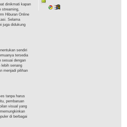
at dinikmati kapan
eo streaming,
orm Hiburan Online
kasi. Selama
ni juga didukung
nentukan sendiri
semuanya tersedia
an sesuai dengan
 lebih senang
n menjadi pilihan
ses tanpa harus
 itu, pembaruan
ilan visual yang
ng memungkinkan
uler di berbagai