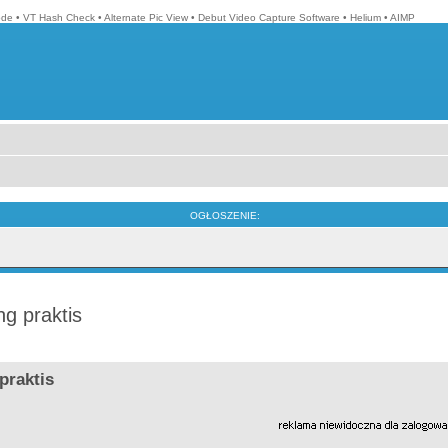
ode
•
VT Hash Check
•
Alternate Pic View
•
Debut Video Capture Software
•
Helium
•
AIMP
OGŁOSZENIE:
ng praktis
praktis