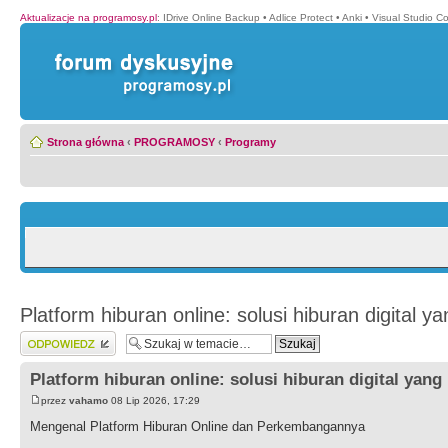
Aktualizacje na programosy.pl
:
IDrive Online Backup
•
Adlice Protect
•
Anki
•
Visual Studio C
Strona główna
‹
PROGRAMOSY
‹
Programy
Platform hiburan online: solusi hiburan digital ya
Wyślij odpowiedź
Platform hiburan online: solusi hiburan digital yang 
przez
vahamo
08 Lip 2026, 17:29
Mengenal Platform Hiburan Online dan Perkembangannya