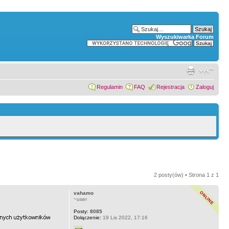
Wyszukiwarka Forum
Regulamin
FAQ
Rejestracja
Zaloguj
2 posty(ów) • Strona
1
z
1
vahamo
~user
Posty:
8085
Dołączenie:
19 Lis 2022, 17:16