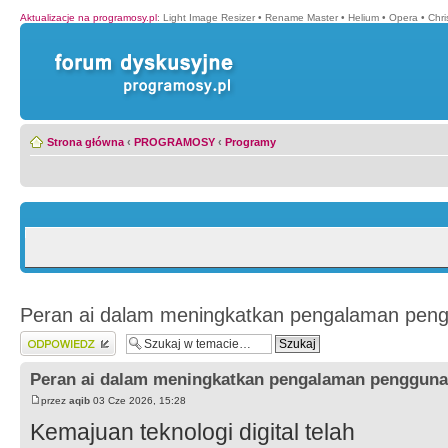
Aktualizacje na programosy.pl
:
Light Image Resizer
•
Rename Master
•
Helium
•
Opera
•
Chr
Strona główna
‹
PROGRAMOSY
‹
Programy
Peran ai dalam meningkatkan pengalaman pen
Wyślij odpowiedź
Peran ai dalam meningkatkan pengalaman pengguna
przez
aqib
03 Cze 2026, 15:28
Kemajuan teknologi digital telah