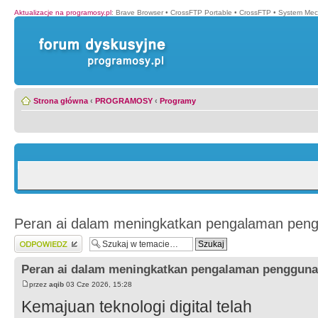
Aktualizacje na programosy.pl
:
Brave Browser
•
CrossFTP Portable
•
CrossFTP
•
System Mec
Strona główna
‹
PROGRAMOSY
‹
Programy
Peran ai dalam meningkatkan pengalaman pen
Wyślij odpowiedź
Peran ai dalam meningkatkan pengalaman pengguna
przez
aqib
03 Cze 2026, 15:28
Kemajuan teknologi digital telah