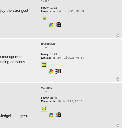
~user
Posty:
1721
njoy the strongest
Dołączenie:
24 Paź 2023, 09:23
jihapib549
~user
Posty:
1721
nce management
Dołączenie:
24 Paź 2023, 09:23
ding activities
vahamo
~user
Posty:
8089
Dołączenie:
19 Lis 2022, 17:16
ledge! It is great