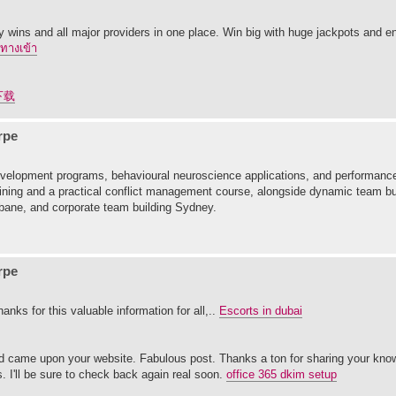
sy wins and all major providers in one place. Win big with huge jackpots and e
 ทางเข้า
下载
rpe
development programs, behavioural neuroscience applications, and performa
ning and a practical conflict management course, alongside dynamic team buil
isbane, and corporate team building Sydney.
rpe
anks for this valuable information for all,..
Escorts in dubai
 and came upon your website. Fabulous post. Thanks a ton for sharing your know
s. I'll be sure to check back again real soon.
office 365 dkim setup