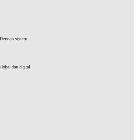
. Dengan sistem
okal dan digital