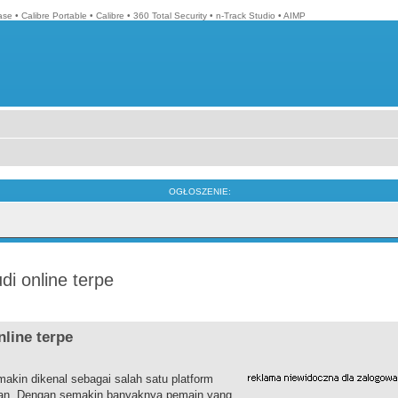
ase
•
Calibre Portable
•
Calibre
•
360 Total Security
•
n-Track Studio
•
AIMP
OGŁOSZENIE:
i online terpe
line terpe
akin dikenal sebagai salah satu platform
kan. Dengan semakin banyaknya pemain yang