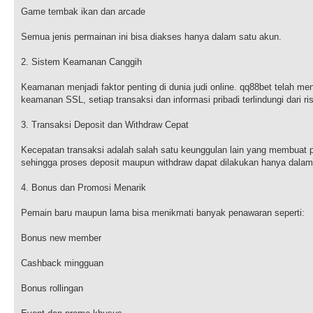
Game tembak ikan dan arcade
Semua jenis permainan ini bisa diakses hanya dalam satu akun.
2. Sistem Keamanan Canggih
Keamanan menjadi faktor penting di dunia judi online. qq88bet telah m
keamanan SSL, setiap transaksi dan informasi pribadi terlindungi dari ri
3. Transaksi Deposit dan Withdraw Cepat
Kecepatan transaksi adalah salah satu keunggulan lain yang membuat p
sehingga proses deposit maupun withdraw dapat dilakukan hanya dalam
4. Bonus dan Promosi Menarik
Pemain baru maupun lama bisa menikmati banyak penawaran seperti:
Bonus new member
Cashback mingguan
Bonus rollingan