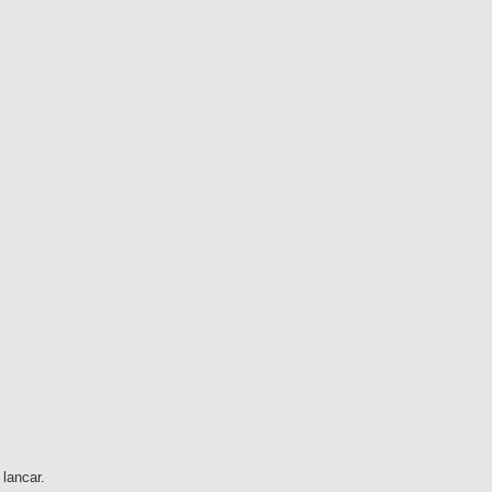
lancar.