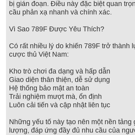
bị gián đoạn. Điều này đặc biệt quan trọ
cầu phản xạ nhanh và chính xác.
Vì Sao 789F Được Yêu Thích?
Có rất nhiều lý do khiến 789F trở thành
cược thủ Việt Nam:
Kho trò chơi đa dạng và hấp dẫn
Giao diện thân thiện, dễ sử dụng
Hệ thống bảo mật an toàn
Trải nghiệm mượt mà, ổn định
Luôn cải tiến và cập nhật liên tục
Những yếu tố này tạo nên một nền tảng gi
lượng, đáp ứng đầy đủ nhu cầu của ngườ