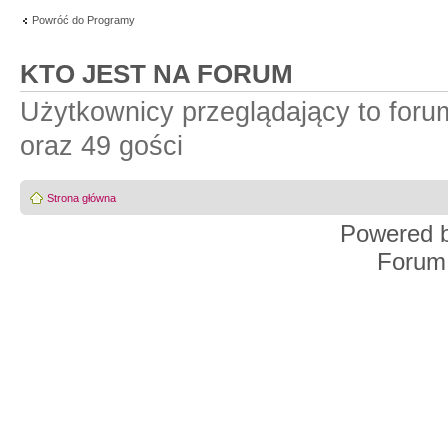
Powróć do Programy
KTO JEST NA FORUM
Użytkownicy przeglądający to for
oraz 49 gości
Strona główna
Powered 
Forum