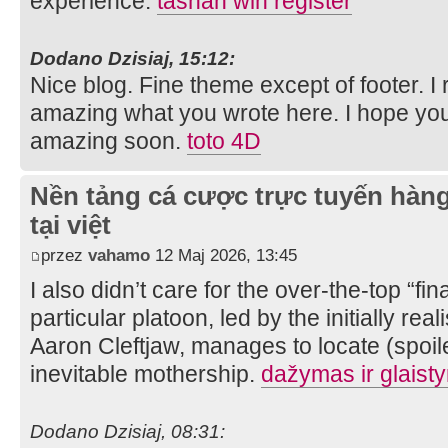
experience.
tashan win register
Dodano Dzisiaj, 15:12:
Nice blog. Fine theme except of footer. I re
amazing what you wrote here. I hope you
amazing soon.
toto 4D
Nền tảng cá cược trực tuyến hàn
tại việt
przez
vahamo
12 Maj 2026, 13:45
I also didn’t care for the over-the-top “fi
particular platoon, led by the initially real
Aaron Cleftjaw, manages to locate (spoil
inevitable mothership.
dažymas ir glaisty
Dodano Dzisiaj, 08:31: