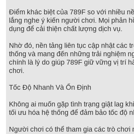
Điểm khác biệt của 789F so với nhiều n
lắng nghe ý kiến người chơi. Mọi phản h
dụng để cải thiện chất lượng dịch vụ.
Nhờ đó, nền tảng liên tục cập nhật các t
thống và mang đến những trải nghiệm ng
chính là lý do giúp 789F giữ vững vị trí 
chơi.
Tốc Độ Nhanh Và Ổn Định
Không ai muốn gặp tình trạng giật lag k
tối ưu hóa hệ thống để đảm bảo tốc độ n
Người chơi có thể tham gia các trò chơ