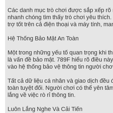
Các danh mục trò chơi được sắp xếp rõ 
nhanh chóng tìm thấy trò chơi yêu thích.
trợ tốt trên cả điện thoại và máy tính, mang
Hệ Thống Bảo Mật An Toàn
Một trong những yếu tố quan trọng khi t
là vấn đề bảo mật. 789F hiểu rõ điều n
vào hệ thống bảo vệ thông tin người chơi
Tất cả dữ liệu cá nhân và giao dịch đề
toàn tuyệt đối. Người chơi có thể yên tâ
lắng về việc rò rỉ thông tin.
Luôn Lắng Nghe Và Cải Tiến