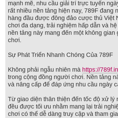
mạnh mẽ, nhu cầu giải trí trực tuyến ng
rất nhiều nền tảng hiện nay, 789F đang 
hàng đầu được đông đảo cược thủ Việt N
chơi đa dạng, trải nghiệm hấp dẫn và hệ
nền tảng này mang đến một không gian gi
chơi.
Sự Phát Triển Nhanh Chóng Của 789F
Không phải ngẫu nhiên mà
https://789f.i
trong cộng đồng người chơi. Nền tảng n
và nâng cấp để đáp ứng nhu cầu ngày c
Từ giao diện thân thiện đến tốc độ xử lý
đều được tối ưu nhằm mang lại trải nghi
chơi có thể dễ dàng truy cập và tham gia