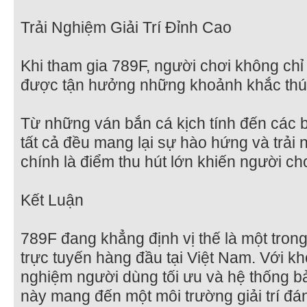
Trải Nghiệm Giải Trí Đỉnh Cao
Khi tham gia 789F, người chơi không chỉ 
được tận hưởng những khoảnh khắc thú 
Từ những ván bắn cá kịch tính đến các b
tất cả đều mang lại sự hào hứng và trải
chính là điểm thu hút lớn khiến người chơ
Kết Luận
789F đang khẳng định vị thế là một tro
trực tuyến hàng đầu tại Việt Nam. Với kho
nghiệm người dùng tối ưu và hệ thống b
này mang đến một môi trường giải trí đán