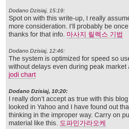
Dodano Dzisiaj, 15:19:
Spot on with this write-up, I really ass
more consideration. I’ll probably be once
thanks for that info.
마사지 릴렉스 기법
Dodano Dzisiaj, 12:46:
The system is optimized for speed so use
without delays even during peak market a
jodi chart
Dodano Dzisiaj, 10:20:
I really don’t accept as true with this blo
looked in Yahoo and I have found out tha
thinking in the improper way. Carry on pu
material like this.
도파민가라오케