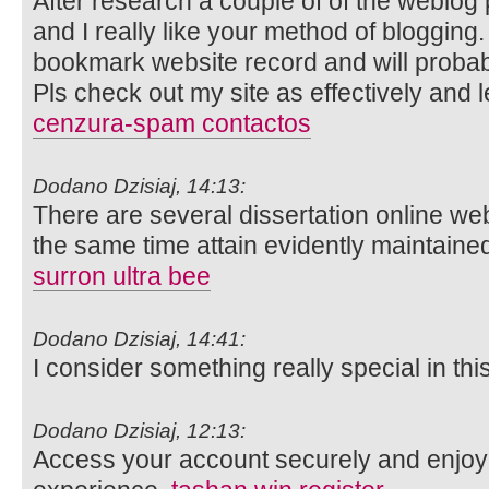
After research a couple of of the weblog
and I really like your method of blogging
bookmark website record and will proba
Pls check out my site as effectively and 
cenzura-spam contactos
Dodano Dzisiaj, 14:13:
There are several dissertation online web
the same time attain evidently maintaine
surron ultra bee
Dodano Dzisiaj, 14:41:
I consider something really special in thi
Dodano Dzisiaj, 12:13:
Access your account securely and enjoy