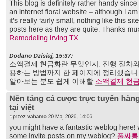
This blog is definitely rather handy sinc
an internet floral website – although I am
it’s really fairly small, nothing like this si
posts here as they are quite. Thanks m
Remodeling Irving TX
Dodano Dzisiaj, 15:37:
소액결제 현금화란 무엇인지, 진행 절차와
용하는 방법까지 한 페이지에 정리했습니
알아보는 분도 쉽게 이해할
소액결제 현
Nền tảng cá cược trực tuyến hàn
tại việt
przez
vahamo
20 Maj 2026, 14:06
you might have a fantastic weblog here!
some invite posts on my weblog?
풀싸롱