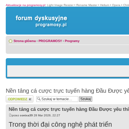
Aktualizacje na programosy.pl
:
Light Image Resizer
•
Rename Master
•
Helium
•
Opera
•
Chr
Strona główna
‹
PROGRAMOSY
‹
Programy
Nền tảng cá cược trực tuyến hàng Đầu Được yêu 
Wyślij odpowiedź
Nền tảng cá cược trực tuyến hàng Đầu Được yêu thíc
przez
conixa39
28 Mar 2026, 22:27
Trong thời đại công nghệ phát triển