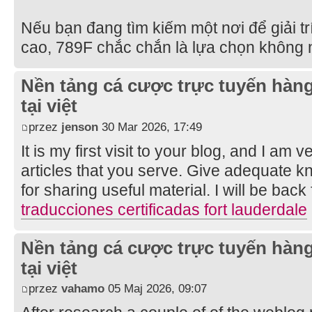
Nếu bạn đang tìm kiếm một nơi để giải tr
cao, 789F chắc chắn là lựa chọn không 
Nền tảng cá cược trực tuyến hàn
tại việt
przez
jenson
30 Mar 2026, 17:49
It is my first visit to your blog, and I am
articles that you serve. Give adequate 
for sharing useful material. I will be back
traducciones certificadas fort lauderdale
Nền tảng cá cược trực tuyến hàn
tại việt
przez
vahamo
05 Maj 2026, 09:07