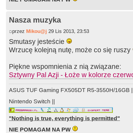
Nasza muzyka
przez
Mikou@j
29 Lis 2013, 23:53
Smutasy jesteście
Wrzucę kolejną nutę, może co się ruszy
Piękne wspomnienia z nią związane:
Sztywny Pal Azji - Łoże w kolorze czer
ASUS TUF Gaming FX505DT R5-3550H/16GB ||
Nintendo Switch ||
"Nothing is true, everything is permitted"
NIE POMAGAM NA PW