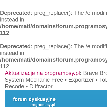
Deprecated
: preg_replace(): The /e modif
instead in
/home/mati/domains/forum.programosy
112
Deprecated
: preg_replace(): The /e modif
instead in
/home/mati/domains/forum.programosy
112
Aktualizacje na programosy.pl
:
Brave Br
System Mechanic Free
•
Exportizer
•
To
Recode
•
Diffractor