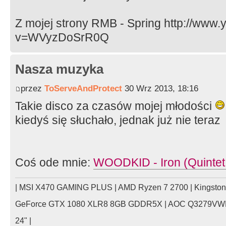
Z mojej strony RMB - Spring http://www
v=WVyzDoSrR0Q
Nasza muzyka
przez
ToServeAndProtect
30 Wrz 2013, 18:16
Takie disco za czasów mojej młodości
kiedyś się słuchało, jednak już nie teraz
Coś ode mnie:
WOODKID - Iron (Quintet
| MSI X470 GAMING PLUS | AMD Ryzen 7 2700 | Kingsto
GeForce GTX 1080 XLR8 8GB GDDR5X | AOC Q3279VWFD
24" |