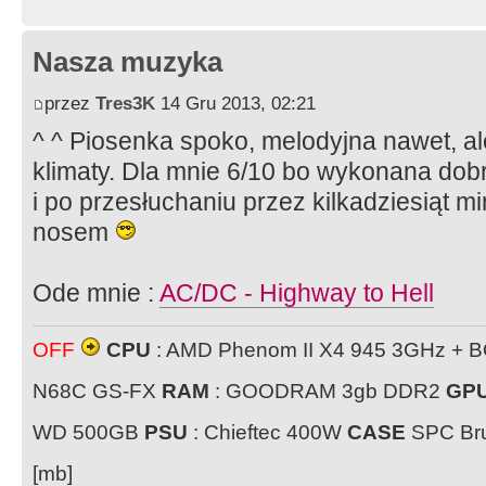
Nasza muzyka
przez
Tres3K
14 Gru 2013, 02:21
^ ^ Piosenka spoko, melodyjna nawet, al
klimaty. Dla mnie 6/10 bo wykonana dob
i po przesłuchaniu przez kilkadziesiąt m
nosem
Ode mnie :
AC/DC - Highway to Hell
OFF
CPU
: AMD Phenom II X4 945 3GHz + 
N68C GS-FX
RAM
: GOODRAM 3gb DDR2
GP
WD 500GB
PSU
: Chieftec 400W
CASE
SPC Bru
[mb]