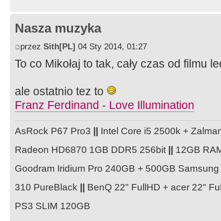
Nasza muzyka
przez
Sith[PL]
04 Sty 2014, 01:27
To co Mikołaj to tak, cały czas od filmu le
ale ostatnio tez to
Franz Ferdinand - Love Illumination
AsRock P67 Pro3
||
Intel Core i5 2500k + Zal
Radeon HD6870 1GB DDR5 256bit
||
12GB RA
Goodram Iridium Pro 240GB + 500GB Samsun
310 PureBlack
||
BenQ 22" FullHD + acer 22" F
PS3 SLIM 120GB