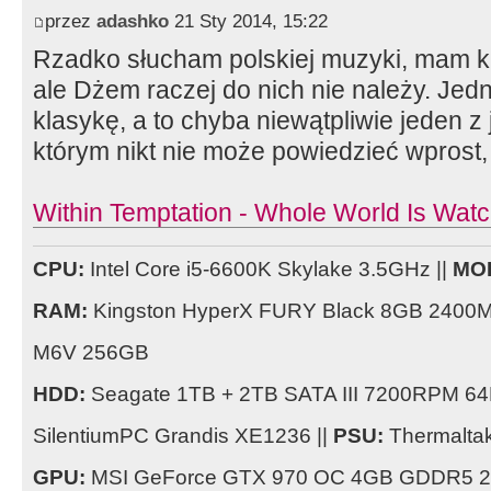
przez
adashko
21 Sty 2014, 15:22
Rzadko słucham polskiej muzyki, mam ki
ale Dżem raczej do nich nie należy. Jed
klasykę, a to chyba niewątpliwie jeden z 
którym nikt nie może powiedzieć wprost, 
Within Temptation - Whole World Is Watch
CPU:
Intel Core i5-6600K Skylake 3.5GHz ||
MO
RAM:
Kingston HyperX FURY Black 8GB 2400
M6V 256GB
HDD:
Seagate 1TB + 2TB SATA III 7200RPM 64
SilentiumPC Grandis XE1236 ||
PSU:
Thermaltak
GPU:
MSI GeForce GTX 970 OC 4GB GDDR5 25