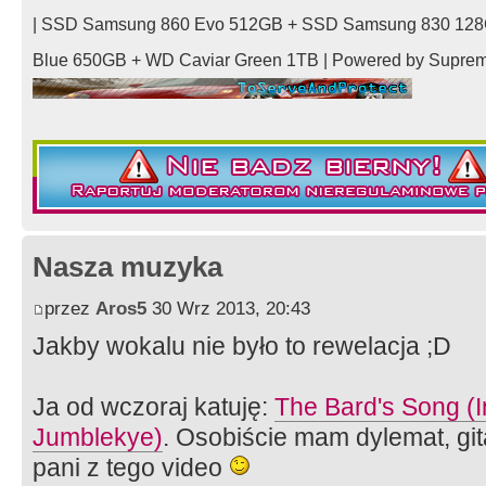
| SSD Samsung 860 Evo 512GB + SSD Samsung 830 128
Blue 650GB + WD Caviar Green 1TB | Powered by Supre
Nasza muzyka
przez
Aros5
30 Wrz 2013, 20:43
Jakby wokalu nie było to rewelacja ;D
Ja od wczoraj katuję:
The Bard's Song (In
Jumblekye)
. Osobiście mam dylemat, git
pani z tego video