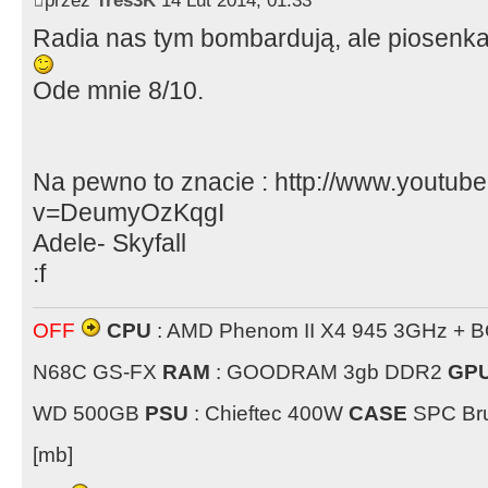
przez
Tres3K
14 Lut 2014, 01:33
Radia nas tym bombardują, ale piosenk
Ode mnie 8/10.
Na pewno to znacie : http://www.youtub
v=DeumyOzKqgI
Adele- Skyfall
:f
OFF
CPU
: AMD Phenom II X4 945 3GHz + 
N68C GS-FX
RAM
: GOODRAM 3gb DDR2
GP
WD 500GB
PSU
: Chieftec 400W
CASE
SPC Bru
[mb]