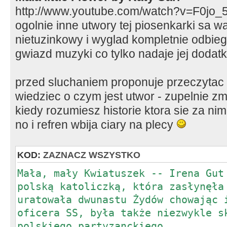
http://www.youtube.com/watch?v=F0jo_
ogolnie inne utwory tej piosenkarki sa w
nietuzinkowy i wyglad kompletnie odbi
gwiazd muzyki co tylko nadaje jej doda
przed sluchaniem proponuje przeczytac 
wiedziec o czym jest utwor - zupelnie zm
kiedy rozumiesz historie ktora sie za nim
no i refren wbija ciary na plecy
KOD:
ZAZNACZ WSZYSTKO
Mała, mały Kwiatuszek -- Irena Gut
polską katoliczką, która zasłynęła
uratowała dwunastu Żydów chowając 
oficera SS, była także niezwykle s
polskiego partyzanckiego