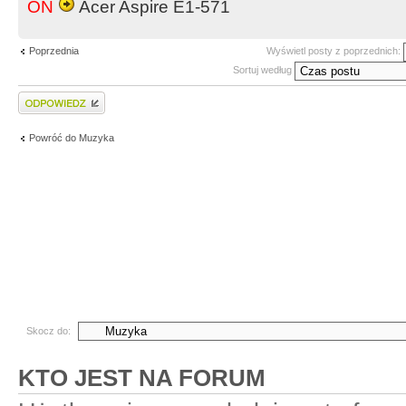
ON
Acer Aspire E1-571
Poprzednia
Wyświetl posty z poprzednich:
Sortuj według
Wyślij odpowiedź
Powróć do Muzyka
Skocz do:
KTO JEST NA FORUM