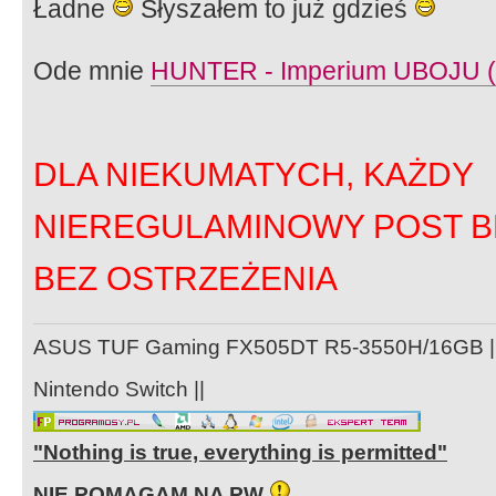
Ładne
Słyszałem to już gdzieś
Ode mnie
HUNTER - Imperium UBOJU (Of
DLA NIEKUMATYCH, KAŻDY
NIEREGULAMINOWY POST B
BEZ OSTRZEŻENIA
ASUS TUF Gaming FX505DT R5-3550H/16GB ||
Nintendo Switch ||
"Nothing is true, everything is permitted"
NIE POMAGAM NA PW