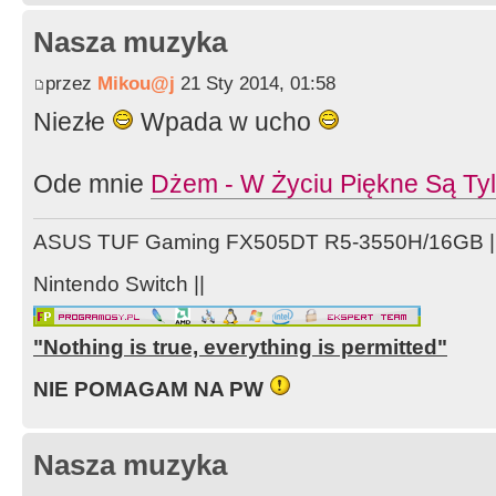
Nasza muzyka
przez
Mikou@j
21 Sty 2014, 01:58
Niezłe
Wpada w ucho
Ode mnie
Dżem - W Życiu Piękne Są Ty
ASUS TUF Gaming FX505DT R5-3550H/16GB ||
Nintendo Switch ||
"Nothing is true, everything is permitted"
NIE POMAGAM NA PW
Nasza muzyka