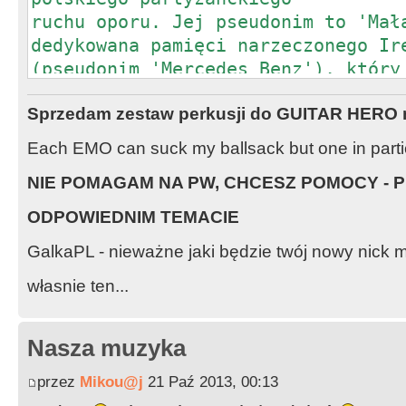
ruchu oporu. Jej pseudonim to 'Mał
dedykowana pamięci narzeczonego Ir
(pseudonim 'Mercedes Benz'), który
w maju 1944 roku, na dzień przed z
Sprzedam zestaw perkusji do GUITAR HERO n
Each EMO can suck my ballsack but one in partic
NIE POMAGAM NA PW, CHCESZ POMOCY - P
ODPOWIEDNIM TEMACIE
GalkaPL - nieważne jaki będzie twój nowy nic
własnie ten...
Nasza muzyka
przez
Mikou@j
21 Paź 2013, 00:13