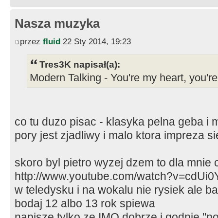
Nasza muzyka
przez
fluid
22 Sty 2014, 19:23
Tres3K napisał(a):
Modern Talking - You're my heart, you'r
co tu duzo pisac - klasyka pelna geba i m
pory jest zjadliwy i malo ktora impreza 
skoro byl pietro wyzej dzem to dla mnie 
http://www.youtube.com/watch?v=cdUi0
w teledysku i na wokalu nie rysiek ale ba
bodaj 12 albo 13 rok spiewa
napisze tylko ze IMO dobrze i godnie "nos