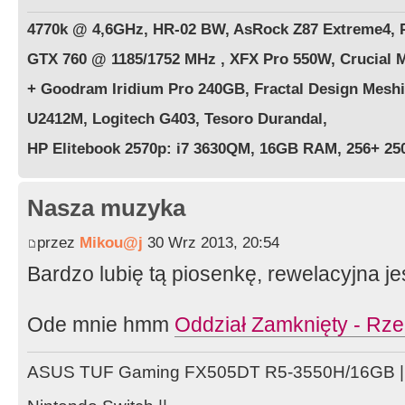
4770k @ 4,6GHz, HR-02 BW, AsRock Z87 Extreme4, 
GTX 760 @ 1185/1752 MHz , XFX Pro 550W, Crucial 
+ Goodram Iridium Pro 240GB, Fractal Design Meshif
U2412M, Logitech G403, Tesoro Durandal,
HP Elitebook 2570p: i7 3630QM, 16GB RAM, 256+ 2
Nasza muzyka
przez
Mikou@j
30 Wrz 2013, 20:54
Bardzo lubię tą piosenkę, rewelacyjna je
Ode mnie hmm
Oddział Zamknięty - Rz
ASUS TUF Gaming FX505DT R5-3550H/16GB ||