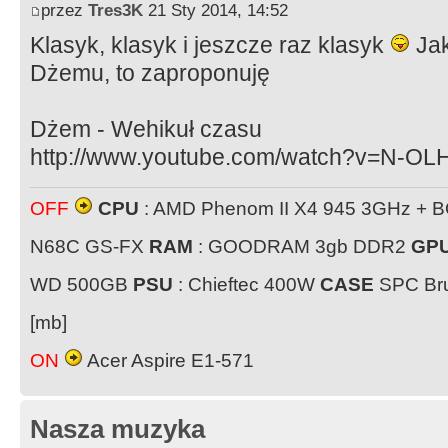
przez
Tres3K
21 Sty 2014, 14:52
Klasyk, klasyk i jeszcze raz klasyk
Jak
Dżemu, to zaproponuję
Dżem - Wehikuł czasu
http://www.youtube.com/watch?v=N-OL
OFF
CPU
: AMD Phenom II X4 945 3GHz + 
N68C GS-FX
RAM
: GOODRAM 3gb DDR2
GP
WD 500GB
PSU
: Chieftec 400W
CASE
SPC Bru
[mb]
ON
Acer Aspire E1-571
Nasza muzyka