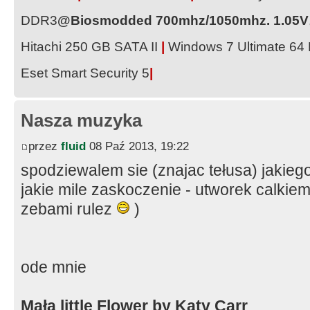
DDR3
@Biosmodded 700mhz/1050mhz. 1.05V
Hitachi 250 GB SATA II
|
Windows 7 Ultimate 64
Eset Smart Security 5
|
Nasza muzyka
przez
fluid
08 Paź 2013, 19:22
spodziewalem sie (znajac tełusa) jakieg
jakie mile zaskoczenie - utworek calkiem
zebami rulez
)
ode mnie
Mała little Flower by Katy Carr