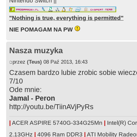
Nintendo Switch ||
"Nothing is true, everything is permitted"
NIE POMAGAM NA PW
Nasza muzyka
przez
(Teus)
08 Paź 2013, 16:43
Czasem bardzo lubie zrobic sobie wiecz
7/10
Ode mnie:
Jamal - Peron
http://youtu.be/TiinAVjPyRs
|
ACER ASPIRE 5740G-334G25Mn
|
Intel(R) C
2.13GHz
|
4096 Ram DDR3
|
ATI Mobility Rad