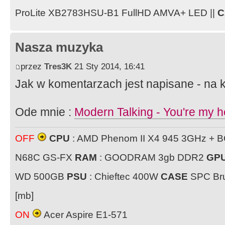
ProLite XB2783HSU-B1 FullHD AMVA+ LED ||
C
Nasza muzyka
przez
Tres3K
21 Sty 2014, 16:41
Jak w komentarzach jest napisane - na
Ode mnie :
Modern Talking - You're my h
OFF
CPU
: AMD Phenom II X4 945 3GHz + 
N68C GS-FX
RAM
: GOODRAM 3gb DDR2
GP
WD 500GB
PSU
: Chieftec 400W
CASE
SPC Bru
[mb]
ON
Acer Aspire E1-571