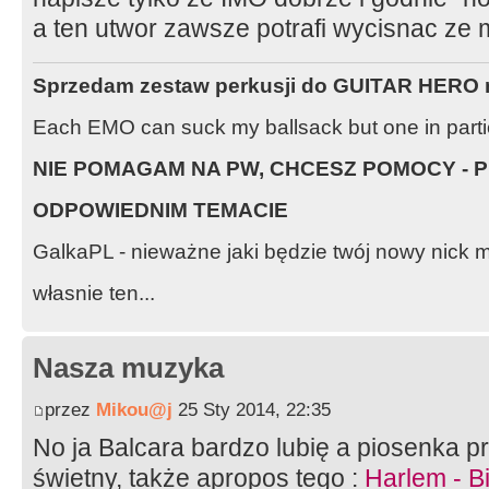
a ten utwor zawsze potrafi wycisnac ze m
Sprzedam zestaw perkusji do GUITAR HERO n
Each EMO can suck my ballsack but one in partic
NIE POMAGAM NA PW, CHCESZ POMOCY - P
ODPOWIEDNIM TEMACIE
GalkaPL - nieważne jaki będzie twój nowy nic
własnie ten...
Nasza muzyka
przez
Mikou@j
25 Sty 2014, 22:35
No ja Balcara bardzo lubię a piosenka p
świetny, także apropos tego :
Harlem - B