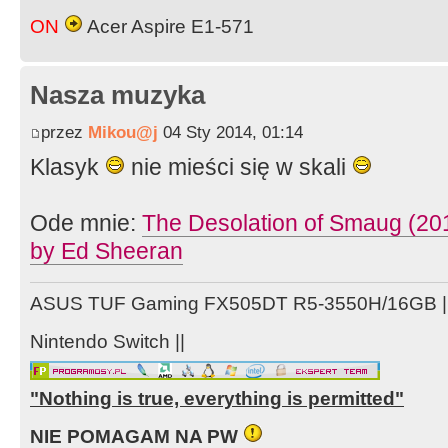
ON
Acer Aspire E1-571
Nasza muzyka
przez
Mikou@j
04 Sty 2014, 01:14
Klasyk
nie mieści się w skali
Ode mnie:
The Desolation of Smaug (2013
by Ed Sheeran
ASUS TUF Gaming FX505DT R5-3550H/16GB ||
Nintendo Switch ||
"Nothing is true, everything is permitted"
NIE POMAGAM NA PW