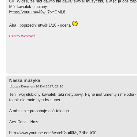
Ok. Widzę, że nikt dawno nie dawał swojej muzyczki, a więc ja coś zap
Mój kawałek ulubiony
https://youtu.be/46w_7pYOML8
Aha i poprzedni utwór 1/10 - ocena
Czarny Wrzesień
Nasza muzyka
przez
Desteran
26 Kwi 2017, 23:30
Ten Twój ulubiony kawałek taki nietypowy. Fajne instrumenty i melodia -
to jak dla mnie było by super.
A od siebie proponuję coś takiego.
Aes Dana - Haze:
http://www.youtube.com/watch?v=l0MyPNbqUO0