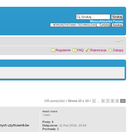
Wyszukiwarka Forum
Regulamin
FAQ
Rejestracja
Zaloguj
195 posty(ów) •
Strona
10
z
10
•
...
1
6
7
8
9
10
maxi cass
~user
Posty:
6
Dołączenie:
11 Paź 2016, 10:04
Pochwały:
1