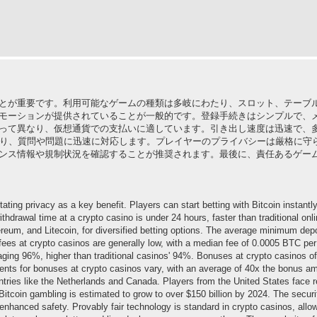
とが重要です。利用可能なゲームの種類は多岐にわたり、スロット、テーブ
モーションが提供されていることが一般的です。登録手続きはシンプルで、
って異なり、仮想通貨での支払いに適しています。引き出し速度は迅速で、
おり、質問や問題に迅速に対応します。プレイヤーのプライバシーは厳格に守
ンス情報や規制状況を確認することが推奨されます。最後に、責任あるゲー
ting privacy as a key benefit. Players can start betting with Bitcoin instantl
hdrawal time at a crypto casino is under 24 hours, faster than traditional onl
ereum, and Litecoin, for diversified betting options. The average minimum depo
 fees at crypto casinos are generally low, with a median fee of 0.0005 BTC per
eraging 96%, higher than traditional casinos' 94%. Bonuses at crypto casinos
ements for bonuses at crypto casinos vary, with an average of 40x the bonus a
countries like the Netherlands and Canada. Players from the United States face re
 Bitcoin gambling is estimated to grow to over $150 billion by 2024. The secur
enhanced safety. Provably fair technology is standard in crypto casinos, allow