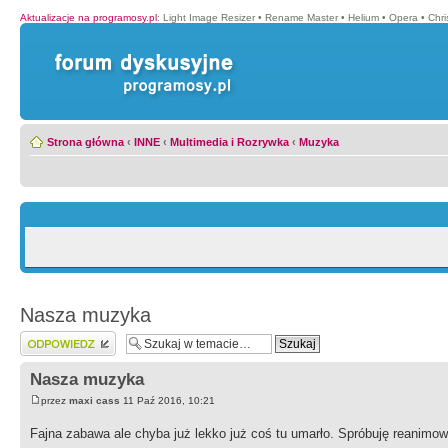
Aktualizacje na programosy.pl
:
Light Image Resizer
•
Rename Master
•
Helium
•
Opera
•
Chr
Strona główna
‹
INNE
‹
Multimedia i Rozrywka
‹
Muzyka
Nasza muzyka
Wyślij odpowiedź
Nasza muzyka
przez
maxi cass
11 Paź 2016, 10:21
Fajna zabawa ale chyba już lekko już coś tu umarło. Spróbuję reanimo