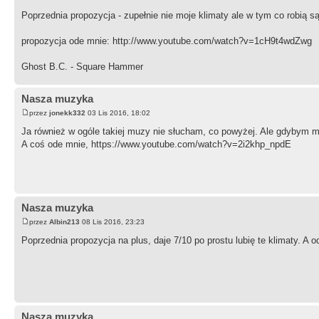
Poprzednia propozycja - zupełnie nie moje klimaty ale w tym co robią są
propozycja ode mnie: http://www.youtube.com/watch?v=1cH9t4wdZwg
Ghost B.C. - Square Hammer
Nasza muzyka
przez
jonekk332
03 Lis 2016, 18:02
Ja również w ogóle takiej muzy nie słucham, co powyżej. Ale gdybym mi
A coś ode mnie, https://www.youtube.com/watch?v=2i2khp_npdE
Nasza muzyka
przez
Albin213
08 Lis 2016, 23:23
Poprzednia propozycja na plus, daje 7/10 po prostu lubię te klimaty.
Nasza muzyka