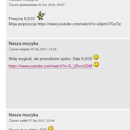
przez
jestemnowa
02 Gru 2016, 00:07
Powyżej 8,5/10
Moja propozycja https://www.youtube.com/watch?v=u0pmV7GoTjc
Nasza muzyka
przez
majsta
25 Sty 2017, 13:32
Wolę oryginał, ale przerobione spoko. Daje 6,5/10
https://www.youtube.com/watch?v=G_UXvcr22rM
Nasza muzyka
przez
xzibit
27 Sty 2017, 22:44