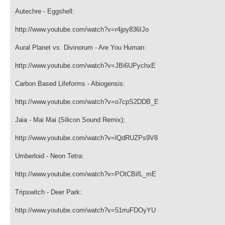
Autechre - Eggshell:
http://www.youtube.com/watch?v=r4jpy836IJo
Aural Planet vs. Divinorum - Are You Human:
http://www.youtube.com/watch?v=JBi6UPychxE
Carbon Based Lifeforms - Abiogensis:
http://www.youtube.com/watch?v=o7cpS2DDB_E
Jaia - Mai Mai (Silicon Sound Remix);
http://www.youtube.com/watch?v=lQdRUZPs9V8
Umberloid - Neon Tetra:
http://www.youtube.com/watch?v=POtCBifL_mE
Tripswitch - Deer Park:
http://www.youtube.com/watch?v=51rruFDOyYU