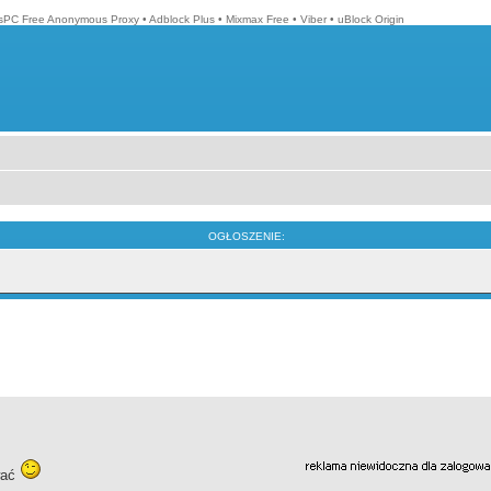
isPC Free Anonymous Proxy
•
Adblock Plus
•
Mixmax Free
•
Viber
•
uBlock Origin
OGŁOSZENIE:
wać