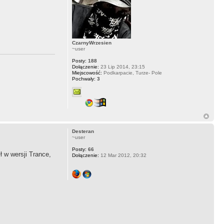
CzarnyWrzesien
~user
Posty:
188
Dołączenie:
23 Lip 2014, 23:15
Miejscowość:
Podkarpacie, Turze- Pole
Pochwały:
3
Desteran
~user
Posty:
66
ł w wersji Trance,
Dołączenie:
12 Mar 2012, 20:32