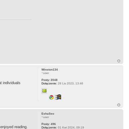
Winston134
~user
Posty:
2048
t individuals
Dołączenie:
28 Lis 2023, 13:46
EshaSeo
~user
Posty:
496
 enjoyed reading.
Dołączenie:
01 Kwi 2024, 09:19