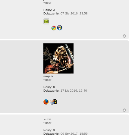
~user
Posty:
3
Dołączenie:
07 Sie 2016, 23:58
majsta
~user
Posty:
8
Dołączenie:
17 Lis 2016, 16:40
xzibit
~user
Posty:
3
Dołączenie:
09 Sty 2017, 15:59