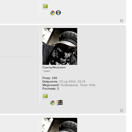
CzarnyWrzesien
~user
Posty:
188
Dołączenie:
23 Lip 2014, 23:15
Miejscowość:
Podkarpacie, Turze- Pole
Pochwały:
3