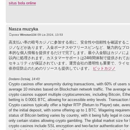
situs bola online
Nasza muzyka
przez
Winston134
09 Lis 2024, 13:53
高支払い率の暗号カジノに参加する前に、安全性や信頼性を確認するこ
ジノなどがあります。入金ボーナスやフリースピンなど、魅力的なプロ
本的な個人情報を提供するだけで完了します。最小入金額はカジノによ
以内に処理されます。カスタマーサポートは24時間体制で提供されて
セキュリティが保証されています。運営会社の透明性も重要で、ライセ
依存症防止のためのリソースも提供しています。
ビットカジノ
Dodano Dzisiaj, 14:43:
Crypto casinos offer anonymity during transactions, with 60% of users sta
average 10 minutes based on Blockchain network traffic. The average wit
crypto casinos support multiple cryptocurrencies, including Bitcoin, Eth
betting is 0.0001 BTC, allowing for accessible entry levels. Transaction
Crypto casinos typically offer a higher RTP (Return to Player) rate, av
of the initial deposit, with some offering up to 1 BTC. Wagering requir
status of Bitcoin betting varies by country, with it being fully legal in 
only certain states allowing crypto gambling. The global market size for
crypto casinos include SSL encryption and two-factor authentication for 