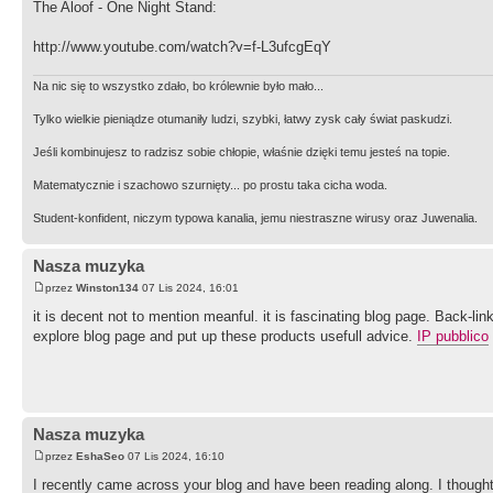
The Aloof - One Night Stand:
http://www.youtube.com/watch?v=f-L3ufcgEqY
Na nic się to wszystko zdało, bo królewnie było mało...
Tylko wielkie pieniądze otumaniły ludzi, szybki, łatwy zysk cały świat paskudzi.
Jeśli kombinujesz to radzisz sobie chłopie, właśnie dzięki temu jesteś na topie.
Matematycznie i szachowo szurnięty... po prostu taka cicha woda.
Student-konfident, niczym typowa kanalia, jemu niestraszne wirusy oraz Juwenalia.
Nasza muzyka
przez
Winston134
07 Lis 2024, 16:01
it is decent not to mention meanful. it is fascinating blog page. Back-lin
explore blog page and put up these products usefull advice.
IP pubblico
Nasza muzyka
przez
EshaSeo
07 Lis 2024, 16:10
I recently came across your blog and have been reading along. I thought