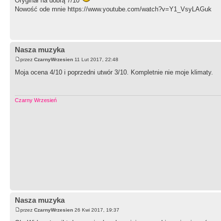
Oryginał na dobrą 7/10
Nowość ode mnie https://www.youtube.com/watch?v=Y1_VsyLAGuk
Nasza muzyka
przez
CzarnyWrzesien
11 Lut 2017, 22:48
Moja ocena 4/10 i poprzedni utwór 3/10. Kompletnie nie moje klimaty.
Czarny Wrzesień
Nasza muzyka
przez
CzarnyWrzesien
26 Kwi 2017, 19:37