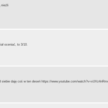
 nieźli
ał oceniać, to 3/10.
 A od siebie daję coś w ten deseń https://www.youtube.com/watch?v=xUVz4nRm