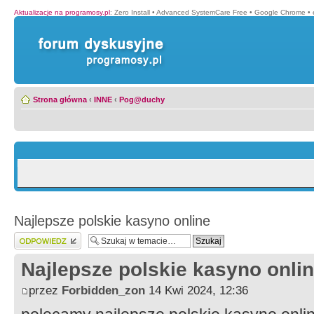
Aktualizacje na programosy.pl
:
Zero Install
•
Advanced SystemCare Free
•
Google Chrome
•
Strona główna
‹
INNE
‹
Pog@duchy
Najlepsze polskie kasyno online
Wyślij odpowiedź
Najlepsze polskie kasyno onli
przez
Forbidden_zon
14 Kwi 2024, 12:36