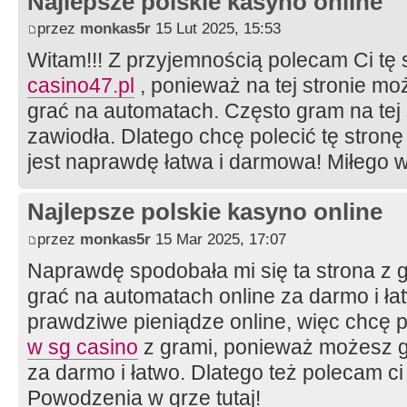
Najlepsze polskie kasyno online
przez
monkas5r
15 Lut 2025, 15:53
Witam!!! Z przyjemnością polecam Ci tę 
casino47.pl
, ponieważ na tej stronie mo
grać na automatach. Często gram na tej s
zawiodła. Dlatego chcę polecić tę stronę
jest naprawdę łatwa i darmowa! Miłego wi
Najlepsze polskie kasyno online
przez
monkas5r
15 Mar 2025, 17:07
Naprawdę spodobała mi się ta strona z
grać na automatach online za darmo i ł
prawdziwe pieniądze online, więc chcę po
w sg casino
z grami, ponieważ możesz g
za darmo i łatwo. Dlatego też polecam ci 
Powodzenia w grze tutaj!