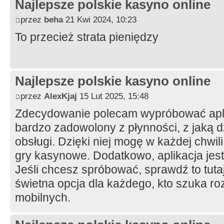
Najlepsze polskie kasyno online
przez
beha
21 Kwi 2024, 10:23
To przecież strata pieniędzy
Najlepsze polskie kasyno online
przez
AlexKjaj
15 Lut 2025, 15:48
Zdecydowanie polecam wypróbować aplik
bardzo zadowolony z płynności, z jaką dz
obsługi. Dzięki niej mogę w każdej chwil
gry kasynowe. Dodatkowo, aplikacja jest
Jeśli chcesz spróbować, sprawdź to tuta
świetna opcja dla każdego, kto szuka r
mobilnych.