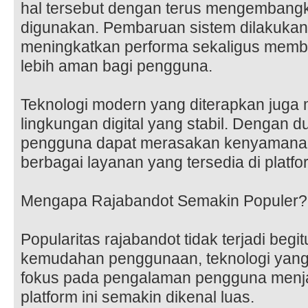
hal tersebut dengan terus mengembangk
digunakan. Pembaruan sistem dilakukan
meningkatkan performa sekaligus memb
lebih aman bagi pengguna.
Teknologi modern yang diterapkan jug
lingkungan digital yang stabil. Dengan 
pengguna dapat merasakan kenyamana
berbagai layanan yang tersedia di platfo
Mengapa Rajabandot Semakin Populer?
Popularitas rajabandot tidak terjadi begi
kemudahan penggunaan, teknologi yang
fokus pada pengalaman pengguna menj
platform ini semakin dikenal luas.