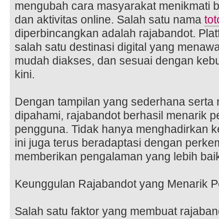
mengubah cara masyarakat menikmati b
dan aktivitas online. Salah satu nama
tot
diperbincangkan adalah rajabandot. Platf
salah satu destinasi digital yang mena
mudah diakses, dan sesuai dengan ke
kini.
Dengan tampilan yang sederhana serta
dipahami, rajabandot berhasil menarik p
pengguna. Tidak hanya menghadirkan k
ini juga terus beradaptasi dengan perk
memberikan pengalaman yang lebih baik
Keunggulan Rajabandot yang Menarik P
Salah satu faktor yang membuat rajaban