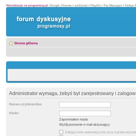
Aktualizacje na programosy.pl
:
Google Chrome
•
emSzmal
•
PlayOn
•
Far Manager
•
Farbar 
Strona główna
Administrator wymaga, żebyś był zarejestrowany i zalogowa
Nazwa użytkownika:
Hasło:
Zapomniałem hasła
Wyślij ponownie e-mail aktywujący
Zaloguj mnie automatycznie przy każdej wizycie