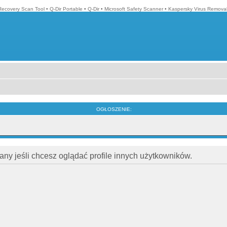
Recovery Scan Tool
•
Q-Dir Portable
•
Q-Dir
•
Microsoft Safety Scanner
•
Kaspersky Virus Removal
OGŁOSZENIE:
ny jeśli chcesz oglądać profile innych użytkowników.