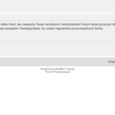
ko kilka chwil, ale zwiększa Twoje możliwości. Administrator Forum może przyzna
tutaj zasadami. Pamiętaj także, by czytać regulaminy poszczególnych forów.
Ekip
Powered by
phpBB
© Group
Forum Programosy.pl