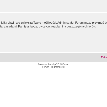
ko kilka chwil, ale zwiększa Twoje możliwości. Administrator Forum może przyzna
tutaj zasadami. Pamiętaj także, by czytać regulaminy poszczególnych forów.
Ekip
Powered by
phpBB
© Group
Forum Programosy.pl