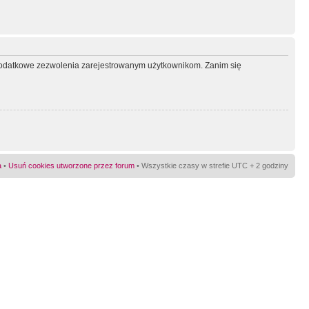
ć dodatkowe zezwolenia zarejestrowanym użytkownikom. Zanim się
a
•
Usuń cookies utworzone przez forum
• Wszystkie czasy w strefie UTC + 2 godziny