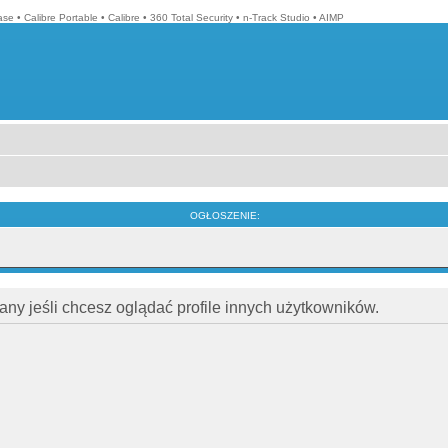
ase
•
Calibre Portable
•
Calibre
•
360 Total Security
•
n-Track Studio
•
AIMP
OGŁOSZENIE:
ny jeśli chcesz oglądać profile innych użytkowników.