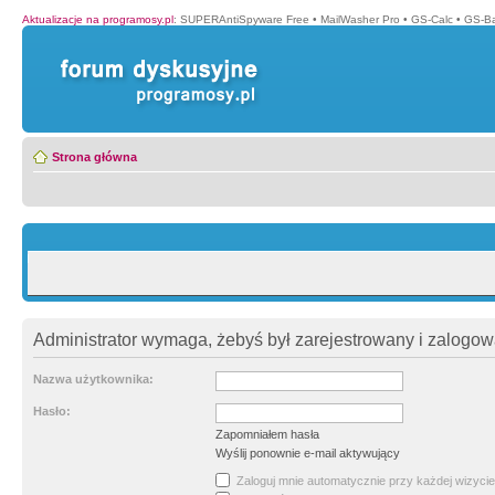
Aktualizacje na programosy.pl
:
SUPERAntiSpyware Free
•
MailWasher Pro
•
GS-Calc
•
GS-B
Strona główna
Administrator wymaga, żebyś był zarejestrowany i zalogowa
Nazwa użytkownika:
Hasło:
Zapomniałem hasła
Wyślij ponownie e-mail aktywujący
Zaloguj mnie automatycznie przy każdej wizycie