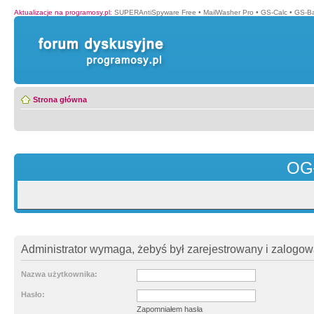
Aktualizacje na programosy.pl
:
SUPERAntiSpyware Free
•
MailWasher Pro
•
GS-Calc
•
GS-B
Strona główna
OG
Administrator wymaga, żebyś był zarejestrowany i zalogowa
Nazwa użytkownika:
Hasło:
Zapomniałem hasła