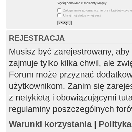
Wyślij ponownie e-mail aktywujący
Zaloguj mnie automatycznie przy każdej wizycie
Ukryj mój status w tej sesji
REJESTRACJA
Musisz być zarejestrowany, aby
zajmuje tylko kilka chwil, ale z
Forum może przyznać dodatkow
użytkownikom. Zanim się zarejes
z netykietą i obowiązującymi tut
regulaminy poszczególnych foró
Warunki korzystania
|
Polityk