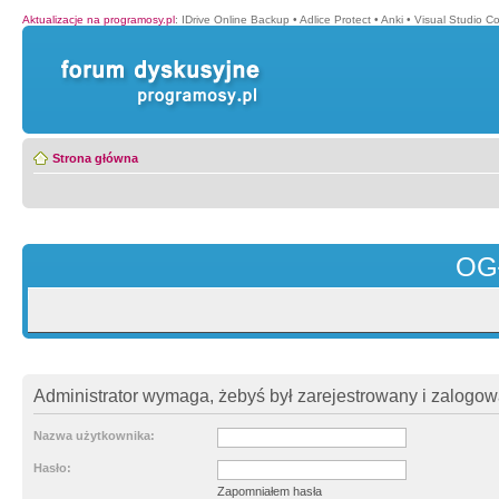
Aktualizacje na programosy.pl
:
IDrive Online Backup
•
Adlice Protect
•
Anki
•
Visual Studio C
Strona główna
OG
Administrator wymaga, żebyś był zarejestrowany i zalogowa
Nazwa użytkownika:
Hasło:
Zapomniałem hasła