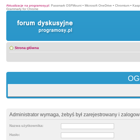
Aktualizacje na programosy.pl
:
Passmark OSFMount
•
Microsoft OneDrive
•
Chromium
•
Kasp
Grammarly for Chrome
Strona główna
OG
Administrator wymaga, żebyś był zarejestrowany i zalogowa
Nazwa użytkownika:
Hasło: