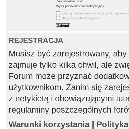
Zapomniałem hasła
Wyślij ponownie e-mail aktywujący
Zaloguj mnie automatycznie przy każdej wizycie
Ukryj mój status w tej sesji
REJESTRACJA
Musisz być zarejestrowany, aby
zajmuje tylko kilka chwil, ale z
Forum może przyznać dodatkow
użytkownikom. Zanim się zarejes
z netykietą i obowiązującymi tut
regulaminy poszczególnych foró
Warunki korzystania
|
Polityk