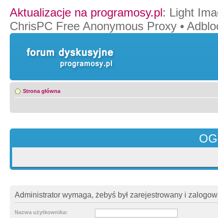
Aktualizacje na programosy.pl
:
Light Ima
ChrisPC Free Anonymous Proxy
•
Adblo
Strona główna
OG
Administrator wymaga, żebyś był zarejestrowany i zalogowa
Nazwa użytkownika: