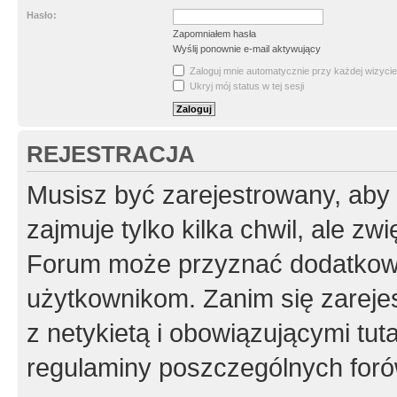
Hasło:
Zapomniałem hasła
Wyślij ponownie e-mail aktywujący
Zaloguj mnie automatycznie przy każdej wizycie
Ukryj mój status w tej sesji
REJESTRACJA
Musisz być zarejestrowany, aby
zajmuje tylko kilka chwil, ale z
Forum może przyznać dodatkow
użytkownikom. Zanim się zarejes
z netykietą i obowiązującymi tut
regulaminy poszczególnych foró