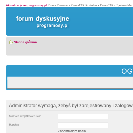
Aktualizacje na programosy.pl
:
Brave Browser
•
CrossFTP Portable
•
CrossFTP
•
System Mec
Strona główna
OG
Administrator wymaga, żebyś był zarejestrowany i zalogowa
Nazwa użytkownika:
Hasło:
Zapomniałem hasła