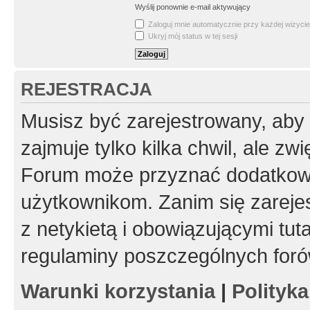
Wyślij ponownie e-mail aktywujący
Zaloguj mnie automatycznie przy każdej wizycie
Ukryj mój status w tej sesji
REJESTRACJA
Musisz być zarejestrowany, aby
zajmuje tylko kilka chwil, ale z
Forum może przyznać dodatkow
użytkownikom. Zanim się zarejes
z netykietą i obowiązującymi tut
regulaminy poszczególnych foró
Warunki korzystania
|
Polityk