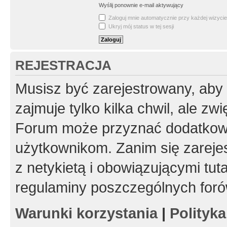
Wyślij ponownie e-mail aktywujący
Zaloguj mnie automatycznie przy każdej wizycie
Ukryj mój status w tej sesji
REJESTRACJA
Musisz być zarejestrowany, aby
zajmuje tylko kilka chwil, ale z
Forum może przyznać dodatkow
użytkownikom. Zanim się zarejes
z netykietą i obowiązującymi tut
regulaminy poszczególnych foró
Warunki korzystania
|
Polityk