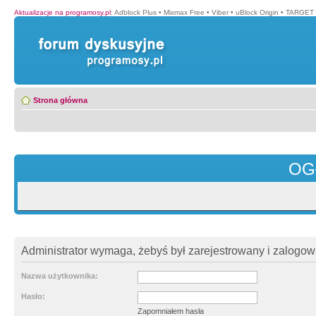
Aktualizacje na programosy.pl
:
Adblock Plus
•
Mixmax Free
•
Viber
•
uBlock Origin
•
TARGET 
Strona główna
OG
Administrator wymaga, żebyś był zarejestrowany i zalogowa
Nazwa użytkownika:
Hasło:
Zapomniałem hasła