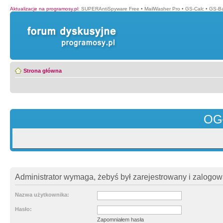
Aktualizacje na programosy.pl
:
SUPERAntiSpyware Free
•
MailWasher Pro
•
GS-Calc
•
GS-B
Strona główna
OG
Administrator wymaga, żebyś był zarejestrowany i zalogowa
Nazwa użytkownika:
Hasło:
Zapomniałem hasła