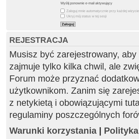
Wyślij ponownie e-mail aktywujący
Zaloguj mnie automatycznie przy każdej wizycie
Ukryj mój status w tej sesji
REJESTRACJA
Musisz być zarejestrowany, aby
zajmuje tylko kilka chwil, ale z
Forum może przyznać dodatkow
użytkownikom. Zanim się zarejes
z netykietą i obowiązującymi tut
regulaminy poszczególnych foró
Warunki korzystania
|
Polityk