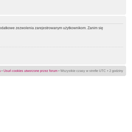
ć dodatkowe zezwolenia zarejestrowanym użytkownikom. Zanim się
a
•
Usuń cookies utworzone przez forum
• Wszystkie czasy w strefie UTC + 2 godziny