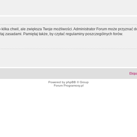
ko kilka chwil, ale zwiększa Twoje możliwości. Administrator Forum może przyzna
tutaj zasadami. Pamiętaj także, by czytać regulaminy poszczególnych forów.
Ekip
Powered by
phpBB
© Group
Forum Programosy.pl