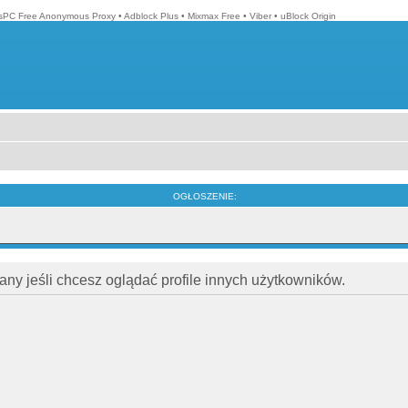
isPC Free Anonymous Proxy
•
Adblock Plus
•
Mixmax Free
•
Viber
•
uBlock Origin
OGŁOSZENIE:
ny jeśli chcesz oglądać profile innych użytkowników.