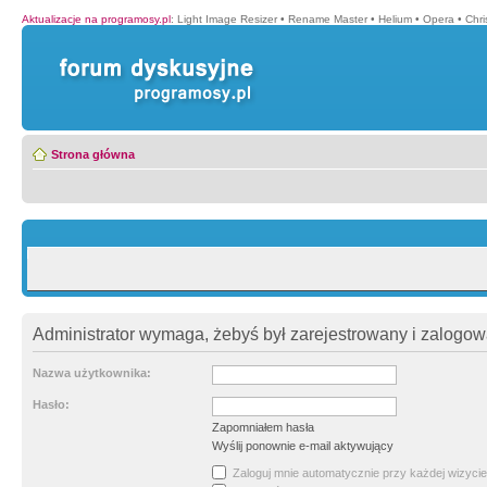
Aktualizacje na programosy.pl
:
Light Image Resizer
•
Rename Master
•
Helium
•
Opera
•
Chr
Strona główna
Administrator wymaga, żebyś był zarejestrowany i zalogowa
Nazwa użytkownika:
Hasło:
Zapomniałem hasła
Wyślij ponownie e-mail aktywujący
Zaloguj mnie automatycznie przy każdej wizycie