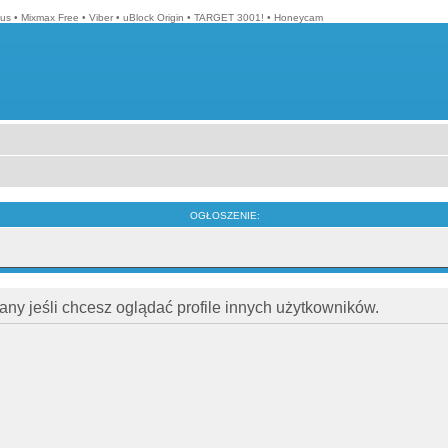
lus
•
Mixmax Free
•
Viber
•
uBlock Origin
•
TARGET 3001!
•
Honeycam
OGŁOSZENIE:
ny jeśli chcesz oglądać profile innych użytkowników.