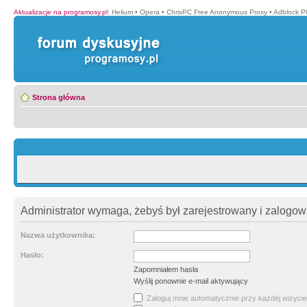
Aktualizacje na programosy.pl
:
Helium
•
Opera
•
ChrisPC Free Anonymous Proxy
•
Adblock P
Strona główna
Administrator wymaga, żebyś był zarejestrowany i zalogowa
Nazwa użytkownika:
Hasło:
Zapomniałem hasła
Wyślij ponownie e-mail aktywujący
Zaloguj mnie automatycznie przy każdej wizycie