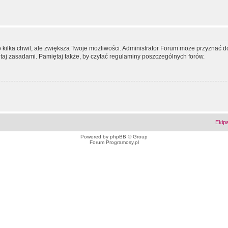
ko kilka chwil, ale zwiększa Twoje możliwości. Administrator Forum może przyzna
tutaj zasadami. Pamiętaj także, by czytać regulaminy poszczególnych forów.
Ekip
Powered by
phpBB
© Group
Forum Programosy.pl