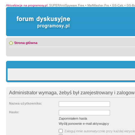
Aktualizacje na programosy.pl
:
SUPERAntiSpyware Free
•
MailWasher Pro
•
GS-Calc
•
GS-B
Strona główna
Administrator wymaga, żebyś był zarejestrowany i zalogowa
Nazwa użytkownika:
Hasło:
Zapomniałem hasła
Wyślij ponownie e-mail aktywujący
Zaloguj mnie automatycznie przy każdej wizycie