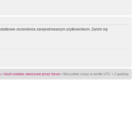
ć dodatkowe zezwolenia zarejestrowanym użytkownikom. Zanim się
a
•
Usuń cookies utworzone przez forum
• Wszystkie czasy w strefie UTC + 2 godziny