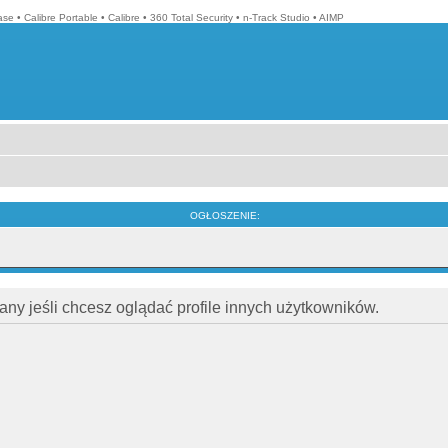
ase
•
Calibre Portable
•
Calibre
•
360 Total Security
•
n-Track Studio
•
AIMP
OGŁOSZENIE:
ny jeśli chcesz oglądać profile innych użytkowników.