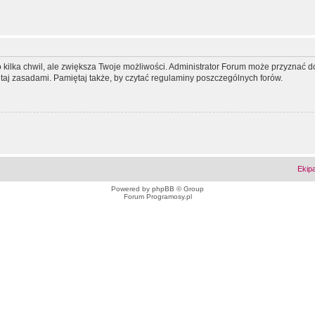
ko kilka chwil, ale zwiększa Twoje możliwości. Administrator Forum może przyzna
tutaj zasadami. Pamiętaj także, by czytać regulaminy poszczególnych forów.
Ekip
Powered by
phpBB
© Group
Forum Programosy.pl