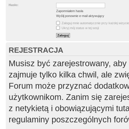
Hasło:
Zapomniałem hasła
Wyślij ponownie e-mail aktywujący
Zaloguj mnie automatycznie przy każdej wizycie
Ukryj mój status w tej sesji
REJESTRACJA
Musisz być zarejestrowany, aby
zajmuje tylko kilka chwil, ale z
Forum może przyznać dodatkow
użytkownikom. Zanim się zarejes
z netykietą i obowiązującymi tut
regulaminy poszczególnych foró