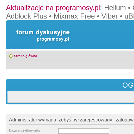
Aktualizacje na programosy.pl
:
Helium
•
Adblock Plus
•
Mixmax Free
•
Viber
•
uB
Strona główna
OG
Administrator wymaga, żebyś był zarejestrowany i zalogowa
Nazwa użytkownika: