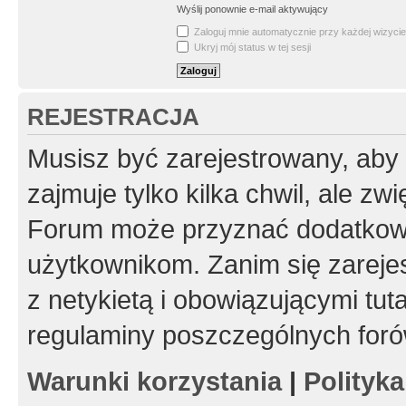
Wyślij ponownie e-mail aktywujący
Zaloguj mnie automatycznie przy każdej wizycie
Ukryj mój status w tej sesji
REJESTRACJA
Musisz być zarejestrowany, aby
zajmuje tylko kilka chwil, ale z
Forum może przyznać dodatkow
użytkownikom. Zanim się zarejes
z netykietą i obowiązującymi tut
regulaminy poszczególnych foró
Warunki korzystania
|
Polityk