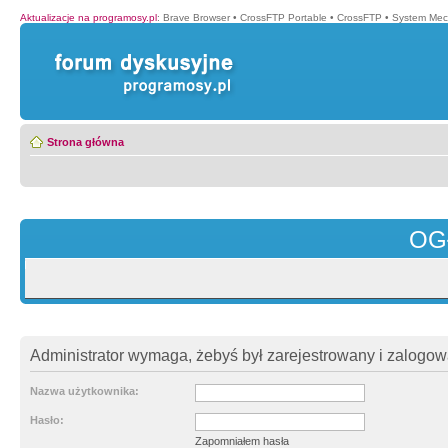
Aktualizacje na programosy.pl
:
Brave Browser
•
CrossFTP Portable
•
CrossFTP
•
System Mec
Strona główna
OG
Administrator wymaga, żebyś był zarejestrowany i zalogowa
Nazwa użytkownika:
Hasło:
Zapomniałem hasła