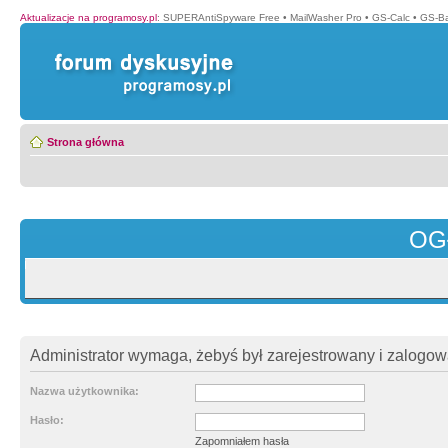
Aktualizacje na programosy.pl
:
SUPERAntiSpyware Free
•
MailWasher Pro
•
GS-Calc
•
GS-B
Strona główna
OG
Administrator wymaga, żebyś był zarejestrowany i zalogowa
Nazwa użytkownika:
Hasło:
Zapomniałem hasła