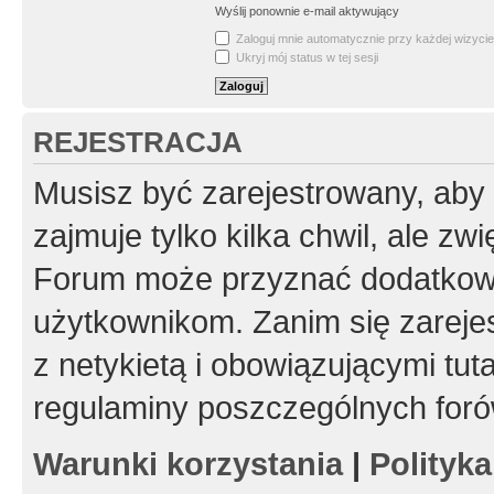
Wyślij ponownie e-mail aktywujący
Zaloguj mnie automatycznie przy każdej wizycie
Ukryj mój status w tej sesji
REJESTRACJA
Musisz być zarejestrowany, aby
zajmuje tylko kilka chwil, ale z
Forum może przyznać dodatkow
użytkownikom. Zanim się zarejes
z netykietą i obowiązującymi tut
regulaminy poszczególnych foró
Warunki korzystania
|
Polityk