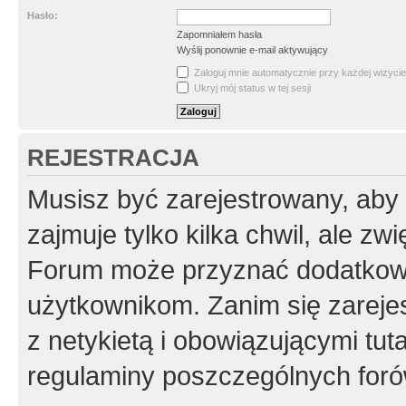
Hasło:
Zapomniałem hasła
Wyślij ponownie e-mail aktywujący
Zaloguj mnie automatycznie przy każdej wizycie
Ukryj mój status w tej sesji
REJESTRACJA
Musisz być zarejestrowany, aby
zajmuje tylko kilka chwil, ale z
Forum może przyznać dodatkow
użytkownikom. Zanim się zarejes
z netykietą i obowiązującymi tut
regulaminy poszczególnych foró