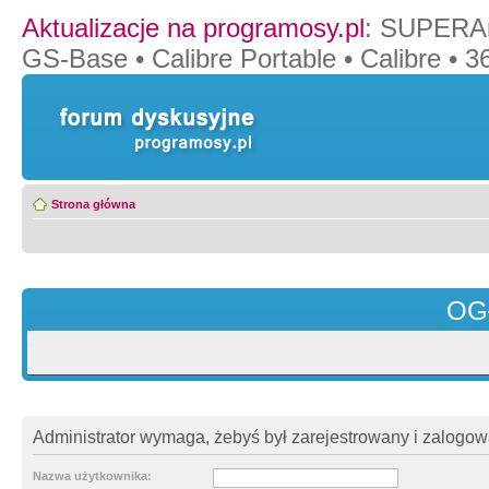
Aktualizacje na programosy.pl
:
SUPERAn
GS-Base
•
Calibre Portable
•
Calibre
•
36
Strona główna
OG
Administrator wymaga, żebyś był zarejestrowany i zalogowa
Nazwa użytkownika: