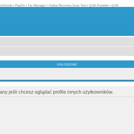
emSzmal
•
PlayOn
•
Far Manager
•
Farbar Recovery Scan Tool
•
Q-Dir Portable
•
Q-Dir
OGŁOSZENIE:
ny jeśli chcesz oglądać profile innych użytkowników.