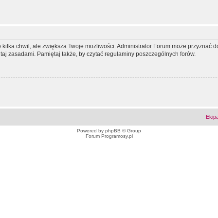
ko kilka chwil, ale zwiększa Twoje możliwości. Administrator Forum może przyzna
tutaj zasadami. Pamiętaj także, by czytać regulaminy poszczególnych forów.
Ekip
Powered by
phpBB
© Group
Forum Programosy.pl