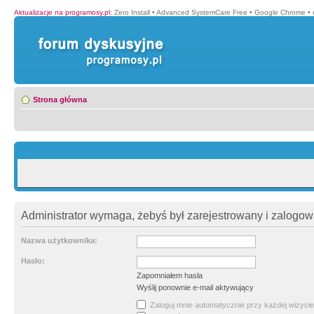
Aktualizacje na programosy.pl
:
Zero Install
•
Advanced SystemCare Free
•
Google Chrome
•
Strona główna
Administrator wymaga, żebyś był zarejestrowany i zalogowa
Nazwa użytkownika:
Hasło:
Zapomniałem hasła
Wyślij ponownie e-mail aktywujący
Zaloguj mnie automatycznie przy każdej wizycie