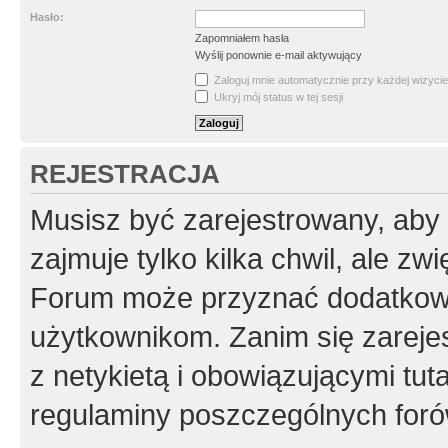
Hasło:
Zapomniałem hasła
Wyślij ponownie e-mail aktywujący
Zaloguj mnie automatycznie przy każdej wizycie
Ukryj mój status w tej sesji
REJESTRACJA
Musisz być zarejestrowany, aby
zajmuje tylko kilka chwil, ale z
Forum może przyznać dodatkow
użytkownikom. Zanim się zarejes
z netykietą i obowiązującymi tut
regulaminy poszczególnych foró