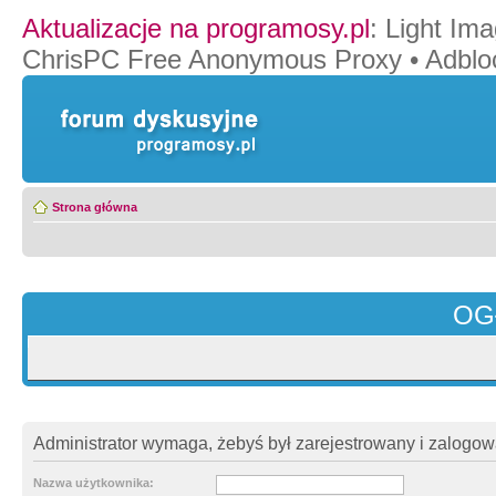
Aktualizacje na programosy.pl
:
Light Ima
ChrisPC Free Anonymous Proxy
•
Adblo
Strona główna
OG
Administrator wymaga, żebyś był zarejestrowany i zalogowa
Nazwa użytkownika: