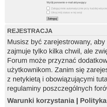
Wyślij ponownie e-mail aktywujący
Zaloguj mnie automatycznie przy każdej wizycie
Ukryj mój status w tej sesji
REJESTRACJA
Musisz być zarejestrowany, aby
zajmuje tylko kilka chwil, ale z
Forum może przyznać dodatkow
użytkownikom. Zanim się zarejes
z netykietą i obowiązującymi tut
regulaminy poszczególnych foró
Warunki korzystania
|
Polityk