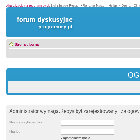
Aktualizacje na programosy.pl
:
Light Image Resizer
•
Rename Master
•
Helium
•
Opera
•
Chr
Strona główna
OG
Administrator wymaga, żebyś był zarejestrowany i zalogowa
Nazwa użytkownika:
Hasło:
Zapomniałem hasła