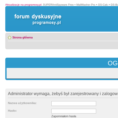
Aktualizacje na programosy.pl
:
SUPERAntiSpyware Free
•
MailWasher Pro
•
GS-Calc
•
GS-B
Strona główna
OG
Administrator wymaga, żebyś był zarejestrowany i zalogowa
Nazwa użytkownika:
Hasło:
Zapomniałem hasła