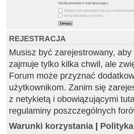
Wyślij ponownie e-mail aktywujący
Zaloguj mnie automatycznie przy każdej wizycie
Ukryj mój status w tej sesji
REJESTRACJA
Musisz być zarejestrowany, aby
zajmuje tylko kilka chwil, ale z
Forum może przyznać dodatkow
użytkownikom. Zanim się zarejes
z netykietą i obowiązującymi tut
regulaminy poszczególnych foró
Warunki korzystania
|
Polityk