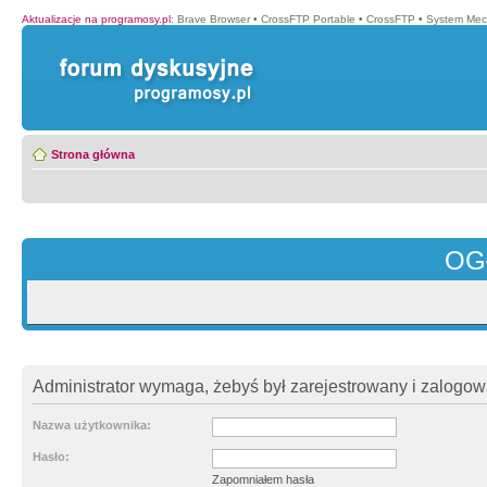
Aktualizacje na programosy.pl
:
Brave Browser
•
CrossFTP Portable
•
CrossFTP
•
System Mec
Strona główna
OG
Administrator wymaga, żebyś był zarejestrowany i zalogowa
Nazwa użytkownika:
Hasło:
Zapomniałem hasła