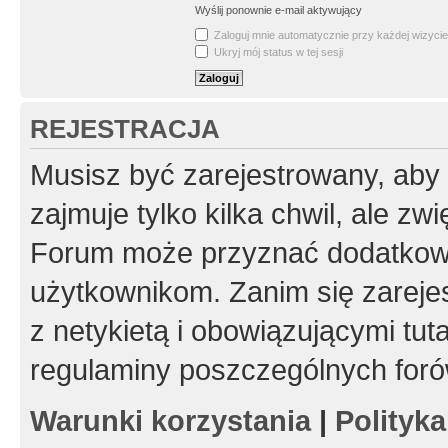
Wyślij ponownie e-mail aktywujący
Zaloguj mnie automatycznie przy każdej wizycie
Ukryj mój status w tej sesji
REJESTRACJA
Musisz być zarejestrowany, aby
zajmuje tylko kilka chwil, ale z
Forum może przyznać dodatkow
użytkownikom. Zanim się zarejes
z netykietą i obowiązującymi tut
regulaminy poszczególnych foró
Warunki korzystania
|
Polityk