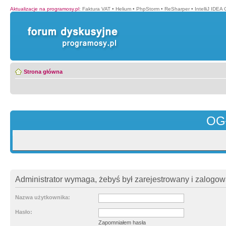
Aktualizacje na programosy.pl
:
Faktura VAT
•
Helium
•
PhpStorm
•
ReSharper
•
IntelliJ IDEA
Strona główna
OG
Administrator wymaga, żebyś był zarejestrowany i zalogowa
Nazwa użytkownika:
Hasło:
Zapomniałem hasła