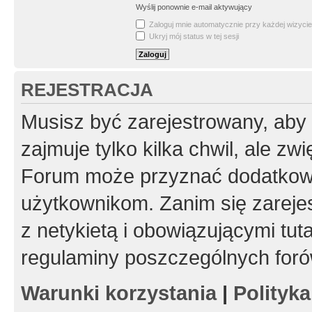
Wyślij ponownie e-mail aktywujący
Zaloguj mnie automatycznie przy każdej wizycie
Ukryj mój status w tej sesji
REJESTRACJA
Musisz być zarejestrowany, aby
zajmuje tylko kilka chwil, ale z
Forum może przyznać dodatkow
użytkownikom. Zanim się zarejes
z netykietą i obowiązującymi tut
regulaminy poszczególnych foró
Warunki korzystania
|
Polityk