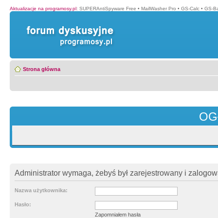
Aktualizacje na programosy.pl
:
SUPERAntiSpyware Free
•
MailWasher Pro
•
GS-Calc
•
GS-B
Strona główna
OG
Administrator wymaga, żebyś był zarejestrowany i zalogowa
Nazwa użytkownika:
Hasło:
Zapomniałem hasła