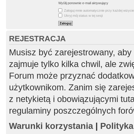
Wyślij ponownie e-mail aktywujący
Zaloguj mnie automatycznie przy każdej wizycie
Ukryj mój status w tej sesji
REJESTRACJA
Musisz być zarejestrowany, aby
zajmuje tylko kilka chwil, ale z
Forum może przyznać dodatkow
użytkownikom. Zanim się zarejes
z netykietą i obowiązującymi tut
regulaminy poszczególnych foró
Warunki korzystania
|
Polityk