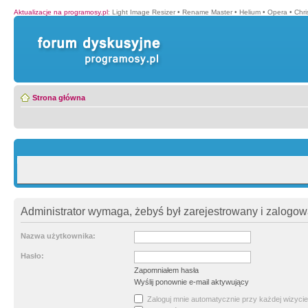
Aktualizacje na programosy.pl
:
Light Image Resizer
•
Rename Master
•
Helium
•
Opera
•
Chr
Strona główna
Administrator wymaga, żebyś był zarejestrowany i zalogowa
Nazwa użytkownika:
Hasło:
Zapomniałem hasła
Wyślij ponownie e-mail aktywujący
Zaloguj mnie automatycznie przy każdej wizycie