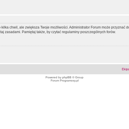
ko kilka chwil, ale zwiększa Twoje możliwości. Administrator Forum może przyzna
tutaj zasadami. Pamiętaj także, by czytać regulaminy poszczególnych forów.
Ekip
Powered by
phpBB
© Group
Forum Programosy.pl