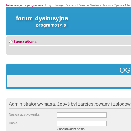
Aktualizacje na programosy.pl
:
Light Image Resizer
•
Rename Master
•
Helium
•
Opera
•
Chr
Strona główna
OG
Administrator wymaga, żebyś był zarejestrowany i zalogowa
Nazwa użytkownika:
Hasło:
Zapomniałem hasła