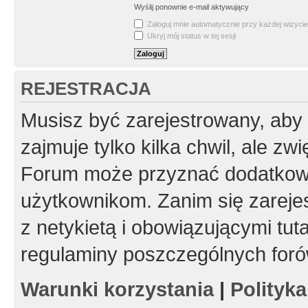
Wyślij ponownie e-mail aktywujący
Zaloguj mnie automatycznie przy każdej wizycie
Ukryj mój status w tej sesji
REJESTRACJA
Musisz być zarejestrowany, aby
zajmuje tylko kilka chwil, ale z
Forum może przyznać dodatkow
użytkownikom. Zanim się zarejes
z netykietą i obowiązującymi tut
regulaminy poszczególnych foró
Warunki korzystania
|
Polityk