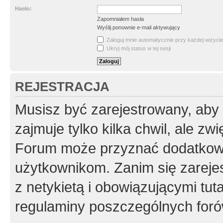
Hasło:
Zapomniałem hasła
Wyślij ponownie e-mail aktywujący
Zaloguj mnie automatycznie przy każdej wizycie
Ukryj mój status w tej sesji
REJESTRACJA
Musisz być zarejestrowany, aby
zajmuje tylko kilka chwil, ale z
Forum może przyznać dodatkow
użytkownikom. Zanim się zarejes
z netykietą i obowiązującymi tut
regulaminy poszczególnych foró