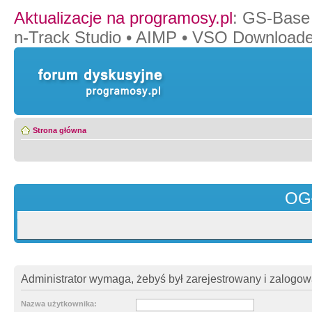
Aktualizacje na programosy.pl
:
GS-Base
n-Track Studio
•
AIMP
•
VSO Downloade
Strona główna
OG
Administrator wymaga, żebyś był zarejestrowany i zalogowa
Nazwa użytkownika: