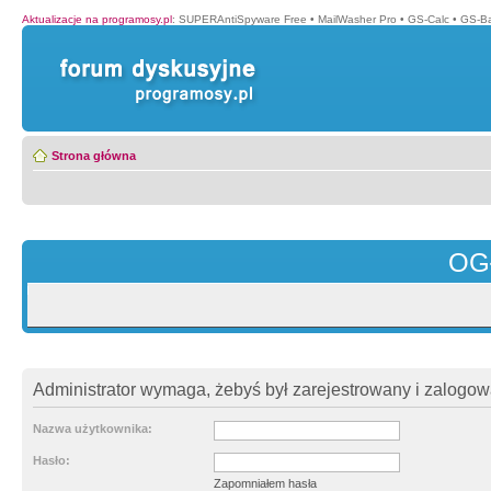
Aktualizacje na programosy.pl
:
SUPERAntiSpyware Free
•
MailWasher Pro
•
GS-Calc
•
GS-B
Strona główna
OG
Administrator wymaga, żebyś był zarejestrowany i zalogowa
Nazwa użytkownika:
Hasło:
Zapomniałem hasła