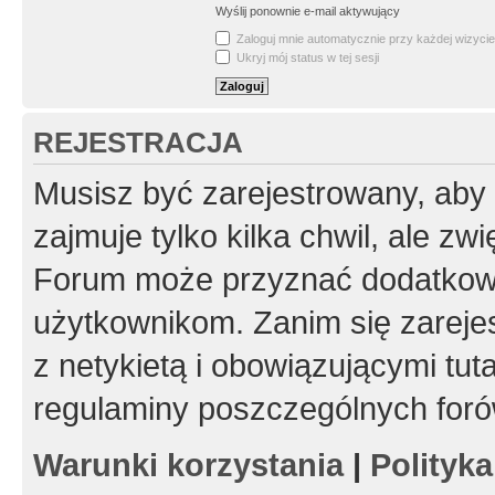
Wyślij ponownie e-mail aktywujący
Zaloguj mnie automatycznie przy każdej wizycie
Ukryj mój status w tej sesji
REJESTRACJA
Musisz być zarejestrowany, aby
zajmuje tylko kilka chwil, ale z
Forum może przyznać dodatkow
użytkownikom. Zanim się zarejes
z netykietą i obowiązującymi tut
regulaminy poszczególnych foró
Warunki korzystania
|
Polityk