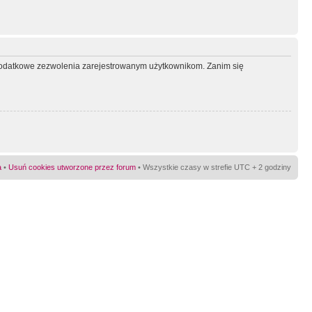
ć dodatkowe zezwolenia zarejestrowanym użytkownikom. Zanim się
a
•
Usuń cookies utworzone przez forum
• Wszystkie czasy w strefie UTC + 2 godziny