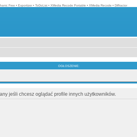
hanic Free
•
Exportizer
•
ToDoList
•
XMedia Recode Portable
•
XMedia Recode
•
Diffractor
OGŁOSZENIE:
ny jeśli chcesz oglądać profile innych użytkowników.