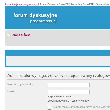
Aktualizacje na programosy.pl
:
Brave Browser
•
CrossFTP Portable
•
CrossFTP
•
System Mec
Strona główna
Administrator wymaga, żebyś był zarejestrowany i zalogowa
Nazwa użytkownika:
Hasło:
Zapomniałem hasła
Wyślij ponownie e-mail aktywujący
Zaloguj mnie automatycznie przy każdej wizycie