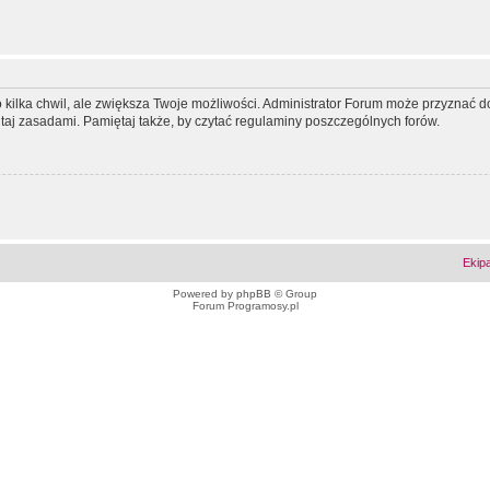
ko kilka chwil, ale zwiększa Twoje możliwości. Administrator Forum może przyzna
tutaj zasadami. Pamiętaj także, by czytać regulaminy poszczególnych forów.
Ekip
Powered by
phpBB
© Group
Forum Programosy.pl