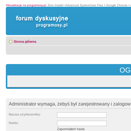
Aktualizacje na programosy.pl
:
Zero Install
•
Advanced SystemCare Free
•
Google Chrome
•
Strona główna
OG
Administrator wymaga, żebyś był zarejestrowany i zalogowa
Nazwa użytkownika:
Hasło:
Zapomniałem hasła