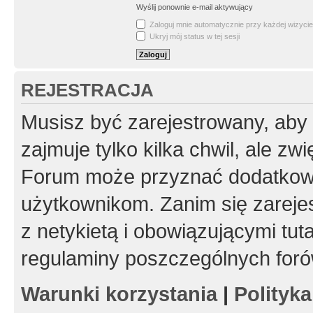
Wyślij ponownie e-mail aktywujący
Zaloguj mnie automatycznie przy każdej wizycie
Ukryj mój status w tej sesji
REJESTRACJA
Musisz być zarejestrowany, aby
zajmuje tylko kilka chwil, ale z
Forum może przyznać dodatkow
użytkownikom. Zanim się zarejes
z netykietą i obowiązującymi tut
regulaminy poszczególnych foró
Warunki korzystania
|
Polityk