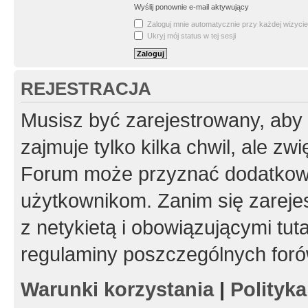
Wyślij ponownie e-mail aktywujący
Zaloguj mnie automatycznie przy każdej wizycie
Ukryj mój status w tej sesji
REJESTRACJA
Musisz być zarejestrowany, aby
zajmuje tylko kilka chwil, ale z
Forum może przyznać dodatkow
użytkownikom. Zanim się zarejes
z netykietą i obowiązującymi tut
regulaminy poszczególnych foró
Warunki korzystania
|
Polityk