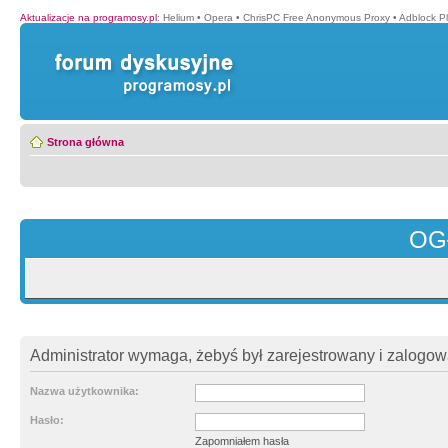
Aktualizacje na programosy.pl
:
Helium
•
Opera
•
ChrisPC Free Anonymous Proxy
•
Adblock P
Strona główna
OG
Administrator wymaga, żebyś był zarejestrowany i zalogowa
Nazwa użytkownika:
Hasło:
Zapomniałem hasła