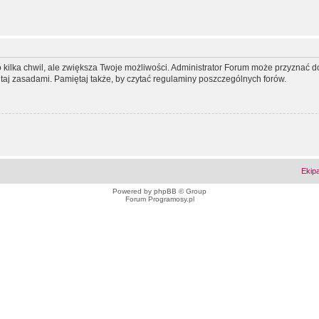
ko kilka chwil, ale zwiększa Twoje możliwości. Administrator Forum może przyzna
tutaj zasadami. Pamiętaj także, by czytać regulaminy poszczególnych forów.
Ekip
Powered by
phpBB
© Group
Forum Programosy.pl