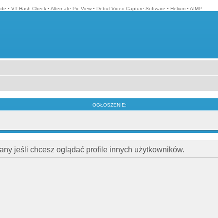
ode
•
VT Hash Check
•
Alternate Pic View
•
Debut Video Capture Software
•
Helium
•
AIMP
OGŁOSZENIE:
ny jeśli chcesz oglądać profile innych użytkowników.