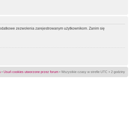
ć dodatkowe zezwolenia zarejestrowanym użytkownikom. Zanim się
a
•
Usuń cookies utworzone przez forum
• Wszystkie czasy w strefie UTC + 2 godziny