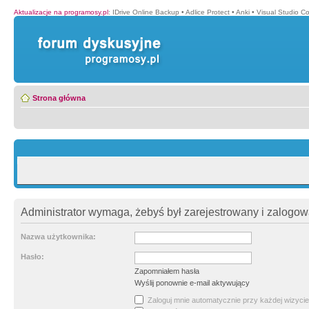
Aktualizacje na programosy.pl
:
IDrive Online Backup
•
Adlice Protect
•
Anki
•
Visual Studio C
Strona główna
Administrator wymaga, żebyś był zarejestrowany i zalogowa
Nazwa użytkownika:
Hasło:
Zapomniałem hasła
Wyślij ponownie e-mail aktywujący
Zaloguj mnie automatycznie przy każdej wizycie