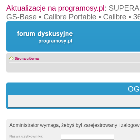
Aktualizacje na programosy.pl
:
SUPERAn
GS-Base
•
Calibre Portable
•
Calibre
•
36
Strona główna
OG
Administrator wymaga, żebyś był zarejestrowany i zalogowa
Nazwa użytkownika: