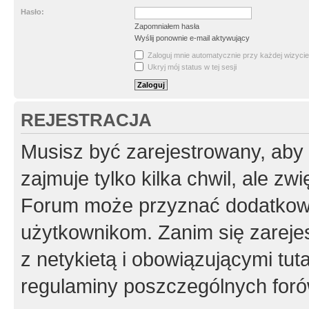
Hasło:
Zapomniałem hasła
Wyślij ponownie e-mail aktywujący
Zaloguj mnie automatycznie przy każdej wizycie
Ukryj mój status w tej sesji
REJESTRACJA
Musisz być zarejestrowany, aby
zajmuje tylko kilka chwil, ale z
Forum może przyznać dodatkow
użytkownikom. Zanim się zarejes
z netykietą i obowiązującymi tut
regulaminy poszczególnych foró