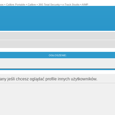
ase
•
Calibre Portable
•
Calibre
•
360 Total Security
•
n-Track Studio
•
AIMP
OGŁOSZENIE:
ny jeśli chcesz oglądać profile innych użytkowników.