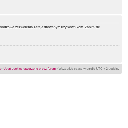
ć dodatkowe zezwolenia zarejestrowanym użytkownikom. Zanim się
a
•
Usuń cookies utworzone przez forum
• Wszystkie czasy w strefie UTC + 2 godziny