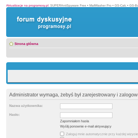
Aktualizacje na programosy.pl
:
SUPERAntiSpyware Free
•
MailWasher Pro
•
GS-Calc
•
GS-B
Strona główna
Administrator wymaga, żebyś był zarejestrowany i zalogowa
Nazwa użytkownika:
Hasło:
Zapomniałem hasła
Wyślij ponownie e-mail aktywujący
Zaloguj mnie automatycznie przy każdej wizycie