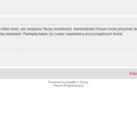
ko kilka chwil, ale zwiększa Twoje możliwości. Administrator Forum może przyzna
tutaj zasadami. Pamiętaj także, by czytać regulaminy poszczególnych forów.
Ekip
Powered by
phpBB
© Group
Forum Programosy.pl