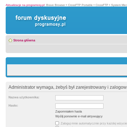
Aktualizacje na programosy.pl
:
Brave Browser
•
CrossFTP Portable
•
CrossFTP
•
System Mec
Strona główna
Administrator wymaga, żebyś był zarejestrowany i zalogowa
Nazwa użytkownika:
Hasło:
Zapomniałem hasła
Wyślij ponownie e-mail aktywujący
Zaloguj mnie automatycznie przy każdej wizycie