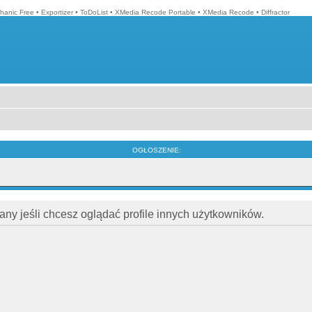
hanic Free
•
Exportizer
•
ToDoList
•
XMedia Recode Portable
•
XMedia Recode
•
Diffractor
OGŁOSZENIE:
ny jeśli chcesz oglądać profile innych użytkowników.