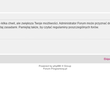
ko kilka chwil, ale zwiększa Twoje możliwości. Administrator Forum może przyzna
tutaj zasadami. Pamiętaj także, by czytać regulaminy poszczególnych forów.
Ekip
Powered by
phpBB
© Group
Forum Programosy.pl