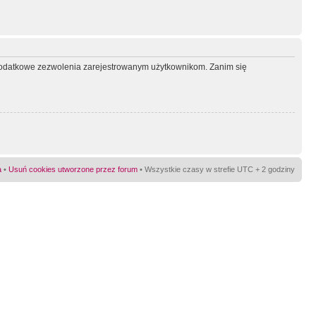
ć dodatkowe zezwolenia zarejestrowanym użytkownikom. Zanim się
a
•
Usuń cookies utworzone przez forum
• Wszystkie czasy w strefie UTC + 2 godziny