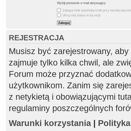
Wyślij ponownie e-mail aktywujący
Zaloguj mnie automatycznie przy każdej wizycie
Ukryj mój status w tej sesji
REJESTRACJA
Musisz być zarejestrowany, aby
zajmuje tylko kilka chwil, ale z
Forum może przyznać dodatkow
użytkownikom. Zanim się zarejes
z netykietą i obowiązującymi tut
regulaminy poszczególnych foró
Warunki korzystania
|
Polityk