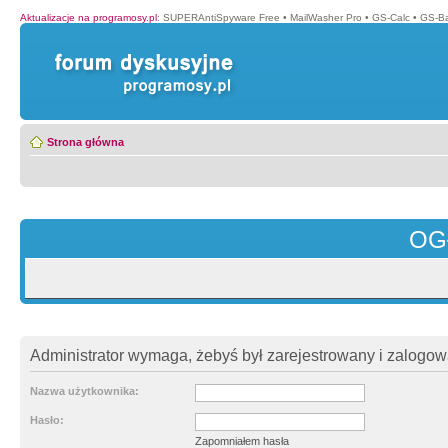
Aktualizacje na programosy.pl
:
SUPERAntiSpyware Free
•
MailWasher Pro
•
GS-Calc
•
GS-B
Strona główna
OG
Administrator wymaga, żebyś był zarejestrowany i zalogowa
Nazwa użytkownika:
Hasło:
Zapomniałem hasła