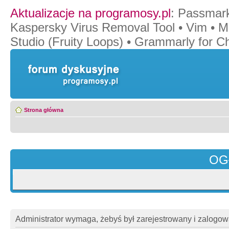
Aktualizacje na programosy.pl
:
Passmar
Kaspersky Virus Removal Tool
•
Vim
•
M
Studio (Fruity Loops)
•
Grammarly for C
Strona główna
OG
Administrator wymaga, żebyś był zarejestrowany i zalogowa