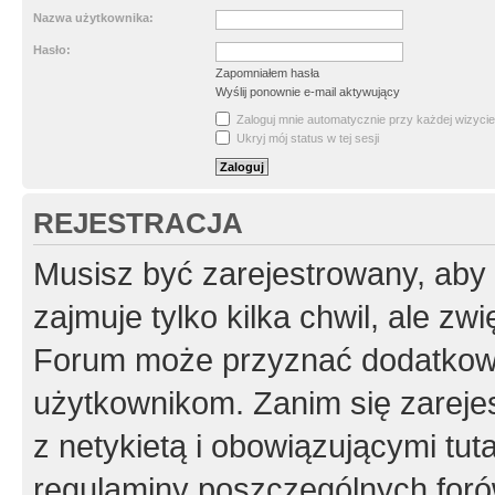
Nazwa użytkownika:
Hasło:
Zapomniałem hasła
Wyślij ponownie e-mail aktywujący
Zaloguj mnie automatycznie przy każdej wizycie
Ukryj mój status w tej sesji
REJESTRACJA
Musisz być zarejestrowany, aby
zajmuje tylko kilka chwil, ale z
Forum może przyznać dodatkow
użytkownikom. Zanim się zarejes
z netykietą i obowiązującymi tut
regulaminy poszczególnych foró